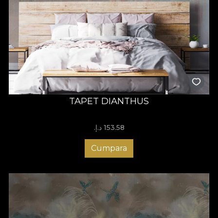
TAPET DIANTHUS
153.58 د.إ.‏
Cumpara