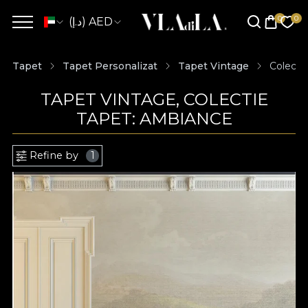
(د.إ) AED
Tapet
Tapet Personalizat
Tapet Vintage
Colecti
TAPET VINTAGE, COLECTIE
TAPET: AMBIANCE
Refine by
1