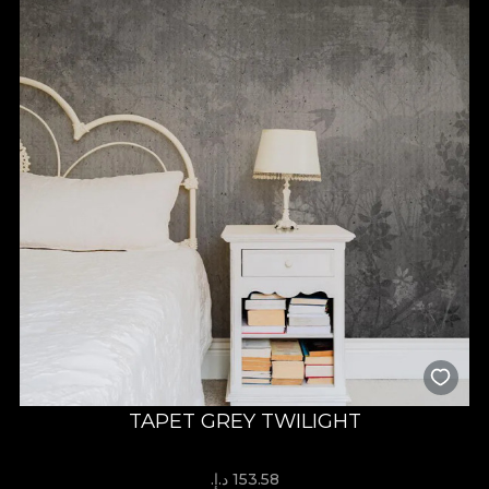
TAPET GREY TWILIGHT
153.58 د.إ.‏