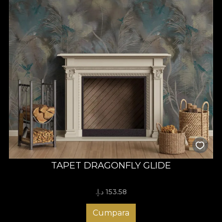
TAPET DRAGONFLY GLIDE
153.58 د.إ.‏
Cumpara