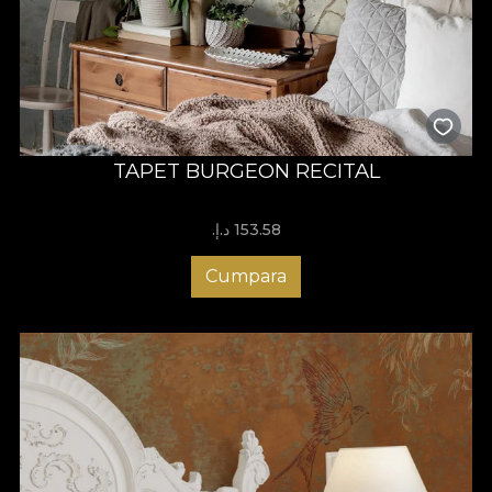
TAPET BURGEON RECITAL
153.58 د.إ.‏
Cumpara