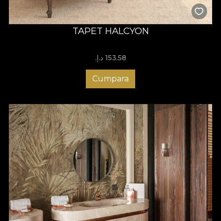
TAPET HALCYON
153.58 د.إ.‏
Cumpara