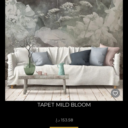
TAPET MILD BLOOM
153.58 د.إ.‏