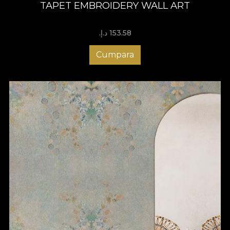
TAPET EMBROIDERY WALL ART
153.58 د.إ.‏
Cumpara