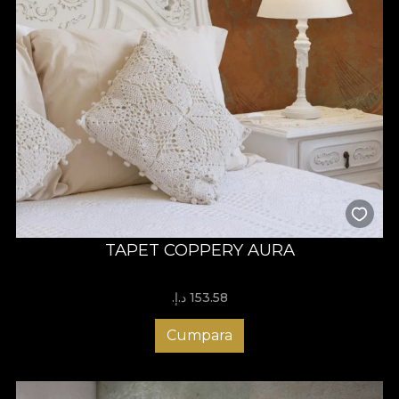
TAPET COPPERY AURA
153.58 د.إ.‏
Cumpara