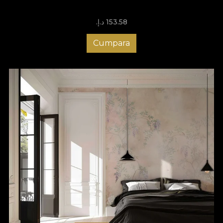
153.58 د.إ.‏
Cumpara