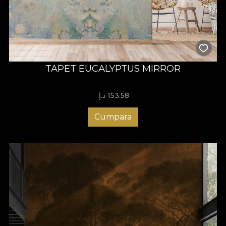
TAPET EUCALYPTUS MIRROR
153.58 د.إ.‏
Cumpara