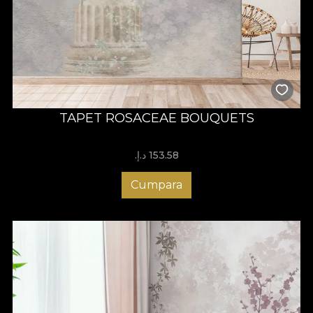
TAPET ROSACEAE BOUQUETS
153.58 د.إ.‏
Cumpara