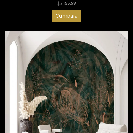
153.58 د.إ.‏
Cumpara