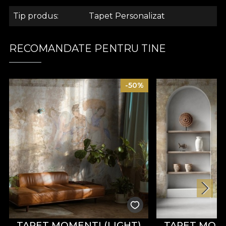
.
Tip produs
Tapet Personalizat
.
RECOMANDATE PENTRU TINE
.
-50%
Colectia Ambiance
Inspirate din dorita de a crea un fond plin de
serenitate activitatilor de zi cu zi, modelele din
colectia “Ambiance” transforma spatiile in mici
sanctuare menite sa te poarte departe de
tumultul cotidian, sa iti ofere o stare pozitiva,
incarcata de optimism.
TAPET MOMENTI (LIGHT)
TAPET MOME