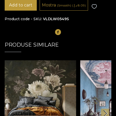
Add to cart
Mostra
8.09 د.إ.‏)
(
(Smooth)
Product code - SKU
VLDLW0549S
PRODUSE SIMILARE