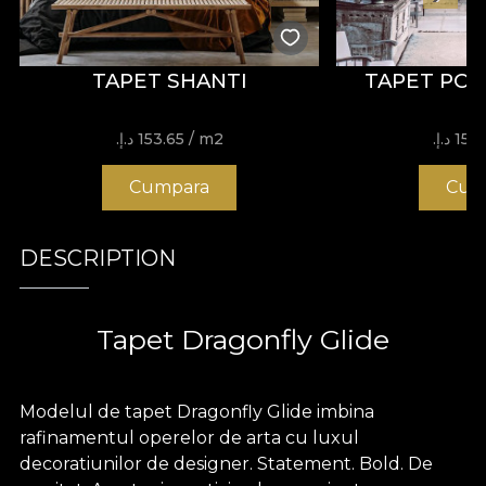
TAPET SHANTI
TAPET POR
15 د.إ.‏
/ m2
153.65 د.إ.‏
Cumpara
Cum
DESCRIPTION
Tapet Dragonfly Glide
Modelul de tapet Dragonfly Glide imbina
rafinamentul operelor de arta cu luxul
decoratiunilor de designer. Statement. Bold. De