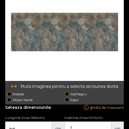
Mută imaginea pentru a selecta secțiunea dorită
Rotește
Alb/Negru
Afișați fasiile
Rigla
Seteaza dimensiunile:
ghidul de masurare
Lungime (max 1664cm)
Inaltime (max 900cm)
cm
cm