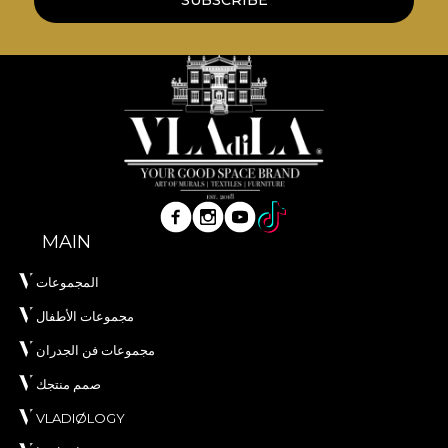
SUBSCRIBE
naturale, ecologice si biodegradabile.
**House of VLAdiLA recomanda utilizarea
adezivului propriu in aplicarea tapetului. In acest
mod, te poti bucura de un proces de redecorare
rapid, sigur si eficient, care se ridica la cele mai inalte
standarde de calitate.
MAIN
المجموعات
مجموعات الأطفال
مجموعات فن الجدران
صمم منتجك
VLADIØLOGY