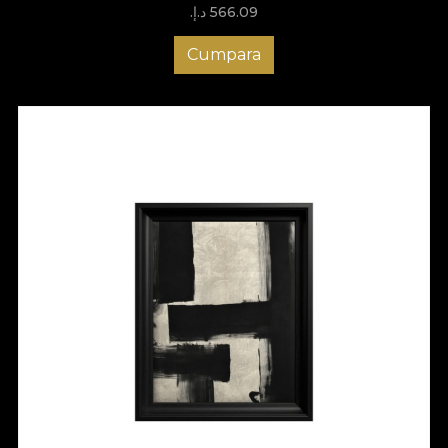
566.09 د.إ.‏
Cumpara