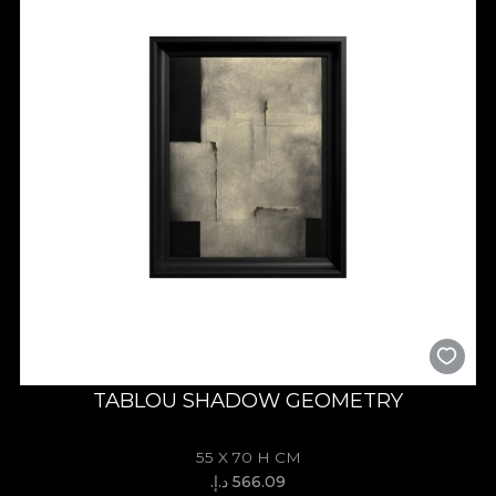
TABLOU SHADOW GEOMETRY
55 X 70 H CM
566.09 د.إ.‏