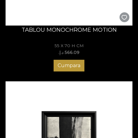
TABLOU MONOCHROME MOTION
55 X 70 H CM
566.09 د.إ.‏
Cumpara