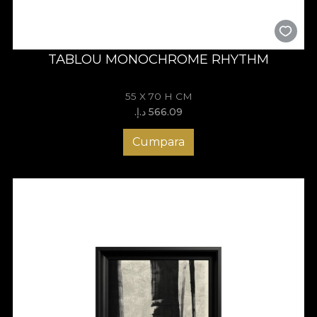
TABLOU MONOCHROME RHYTHM
55 X 70 H CM
566.09 د.إ.‏
Cumpara