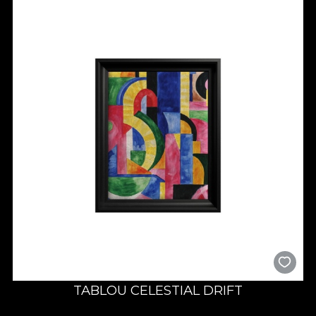
colecție dedicată celor care văd dincolo de forme și caută
emoția din spatele compoziției.
Arta gândului și a gestului
Tablourile din colecția
Abstract
nu sunt doar piese decorative
— sunt expresii vizuale ale echilibrului interior. Fiecare lucrare
poartă urmele mișcării, ale intenției și ale emoției brute.
Texturile, liniile și contrastul creează dinamism, aducând
energie și profunzime oricărui spațiu.
În viziunea
House of VLAdiLA
, arta abstractă este o
conversație între formă și sentiment. Este acel tip de creație
care lasă loc interpretării și trăirii personale. Privitorul devine
parte din lucrare, completând-o cu propria percepție.
Amenajare în stil minimalist
Într-un decor minimalist, tablourile
Abstract
adaugă
intensitate și structură. Liniile ferme, tonurile monocrome și
echilibrul dintre gol și plin devin elemente arhitecturale în sine.
TABLOU CELESTIAL DRIFT
Fiecare piesă creează un punct de tensiune estetică, fără a
încărca vizual spațiul.