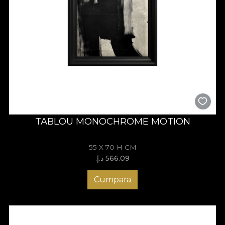
TABLOU MONOCHROME MOTION
55 X 70 H CM
566.09 د.إ.‏
Cumpara