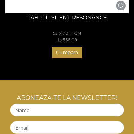
TABLOU SILENT RESONANCE
55 X 70 H CM
566.09 د.إ.‏
Cumpara
ABONEAZĂ-TE LA NEWSLETTER!
Name
Email