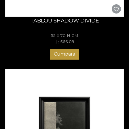
TABLOU SHADOW DIVIDE
55 X 70 H CM
566.09 د.إ.‏
Cumpara