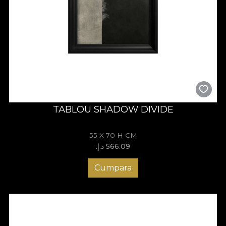
TABLOU SHADOW DIVIDE
55 X 70 H CM
566.09 د.إ.‏
Cumpara