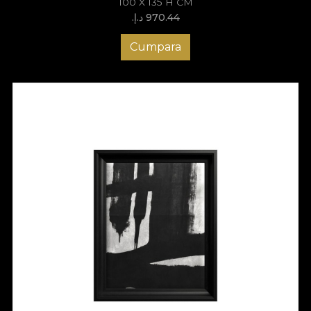
100 X 135 H CM
970.44 د.إ.‏
Cumpara