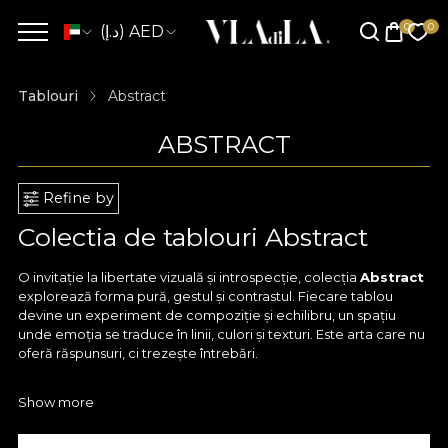
(د.إ) AED
Tablouri
Abstract
ABSTRACT
Refine by
Colectia de tablouri Abstract
O invitație la libertate vizuală și introspecție, colecția
Abstract
explorează forma pură, gestul și contrastul. Fiecare tablou
devine un experiment de compoziție și echilibru, un spațiu
unde emoția se traduce în linii, culori și texturi. Este arta care nu
oferă răspunsuri, ci trezește întrebări.
Abstract
vorbește despre esență, despre acel moment în
Show more
care expresia devine intuiție. Tonuri de negru și alb, culori
vibrante, straturi de material și profunzime vizuală — toate se
întâlnesc într-un limbaj universal, liber de constrângeri. Este o