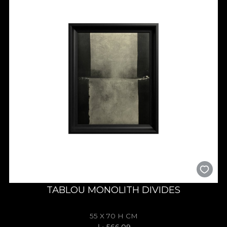
TABLOU MONOLITH DIVIDES
55 X 70 H CM
566.09 د.إ.‏