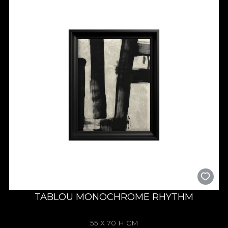
TABLOU MONOCHROME RHYTHM
55 X 70 H CM