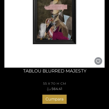
TABLOU BLURRED MAJESTY
55 X 70 H CM
564.41 د.إ.‏
Cumpara