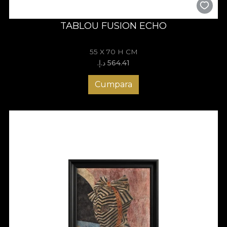
TABLOU FUSION ECHO
55 X 70 H CM
564.41 د.إ.‏
Cumpara