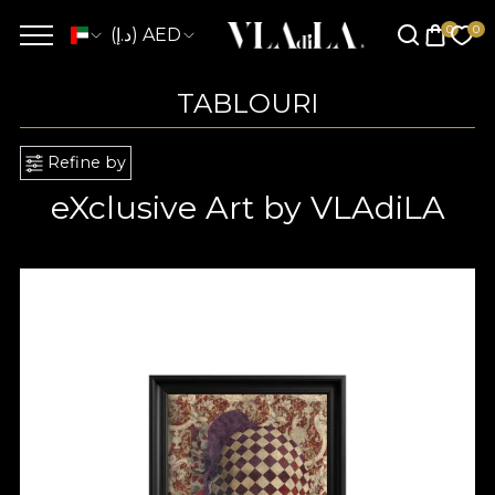
(د.إ) AED
TABLOURI
Refine by
eXclusive Art by VLAdiLA