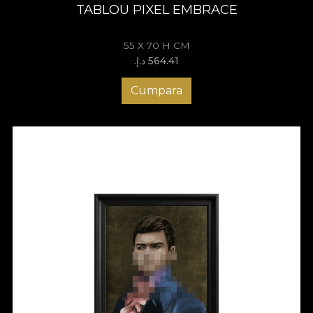
TABLOU PIXEL EMBRACE
55 X 70 H CM
564.41 د.إ.‏
Cumpara