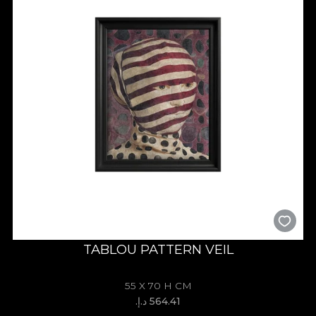
TABLOU PATTERN VEIL
55 X 70 H CM
564.41 د.إ.‏