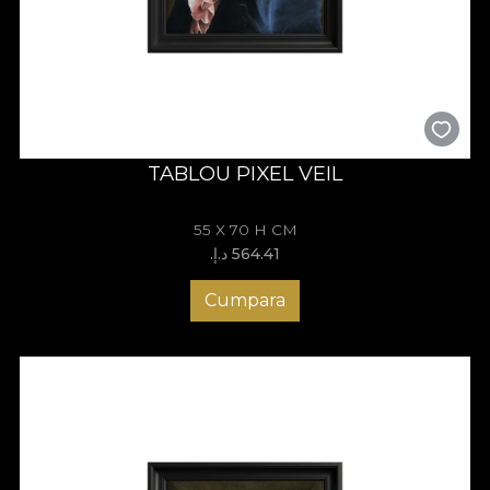
TABLOU PIXEL VEIL
55 X 70 H CM
564.41 د.إ.‏
Cumpara