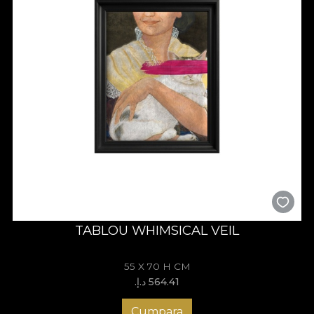
TABLOU WHIMSICAL VEIL
55 X 70 H CM
564.41 د.إ.‏
Cumpara