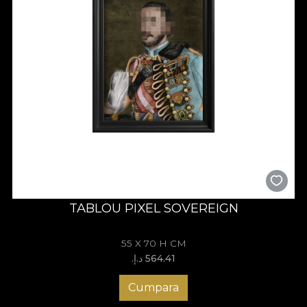
TABLOU PIXEL SOVEREIGN
55 X 70 H CM
564.41 د.إ.‏
Cumpara