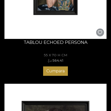
TABLOU ECHOED PERSONA
55 X 70 H CM
564.41 د.إ.‏
Cumpara