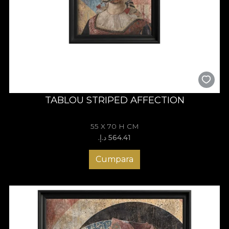
TABLOU STRIPED AFFECTION
55 X 70 H CM
564.41 د.إ.‏
Cumpara