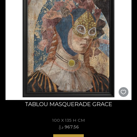
TABLOU MASQUERADE GRACE
100 X 135 H CM
967.56 د.إ.‏