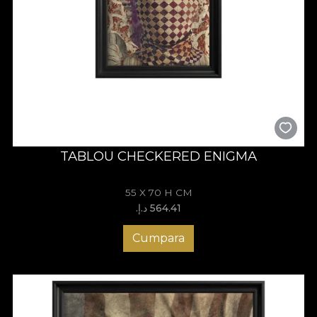
TABLOU CHECKERED ENIGMA
55 X 70 H CM
564.41 د.إ.‏
Cumpara