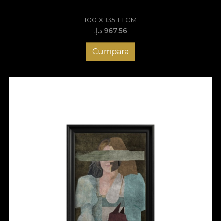
100 X 135 H CM
967.56 د.إ.‏
Cumpara