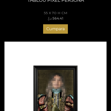
TABLOU PIXEL PERSONA
55 X 70 H CM
564.41 د.إ.‏
Cumpara