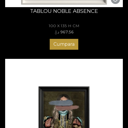
TABLOU NOBLE ABSENCE
100 X 135 H CM
967.56 د.إ.‏
Cumpara