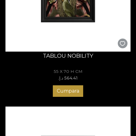
TABLOU NOBILITY
55 X 70 H CM
564.41 د.إ.‏
Cumpara