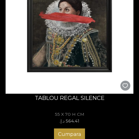
TABLOU REGAL SILENCE
55 X 70 H CM
564.41 د.إ.‏
Cumpara