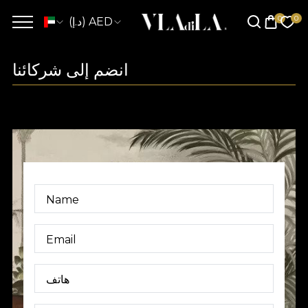
(د.إ) AED
انضم إلى شركائنا
Name
Email
هاتف