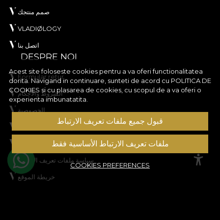
صمم منتجك
VLADIØLOGY
اتصل بنا
DESPRE NOI
Acest site foloseste cookies pentru a va oferi functionalitatea
Formular retur
dorita. Navigand in continuare, sunteti de acord cu
POLITICA DE
COOKIES
si cu plasarea de cookies, cu scopul de a va oferi o
الشروط والأحكام
experienta imbunatatita.
الخصوصية
قبول جميع ملفات تعريف الارتباط
قواعد حملة التخفيضات
ملفات تعريف الارتباط الأساسية فقط
قواعد المسابقة
سياسة ملفات تعريف الارتباط
COOKIES PREFERENCES
خريطة الموقع
ASISTENTA
المعلومات القانونية