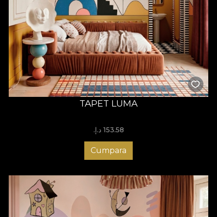
TAPET LUMA
153.58 د.إ.‏
Cumpara