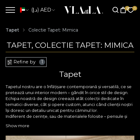
(د.إ) AED
Tapet
Colectie Tapet: Mimica
TAPET, COLECTIE TAPET: MIMICA
Refine by
1
Tapet
Tapetul nostru are o înfățișare contemporană și versatilă, ce se
pretează unui interior modern – gândit în orice stil de design.
Echipa noastră de design creează atât colecții dedicate în
tematici diverse, cât și opere custom, atunci când clienții noștri
își doresc un detaliu unicat pentru căminul lor.
Indiferent de cerințe, sau de materialele folosite – pensule și
acuarele, creioane fine sau tableta digitală, orice model
Show more
conturat de designerii VLAdiLA pornește în primul rând cu un
substrat de pasiune. Orice design este tratat cu cea mai mare