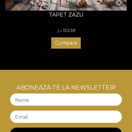
TAPET ZAZU
153.58 د.إ.‏
Cumpara
ABONEAZĂ-TE LA NEWSLETTER!
Name
Email