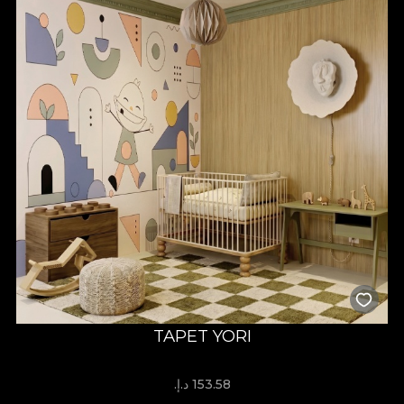
TAPET YORI
153.58 د.إ.‏