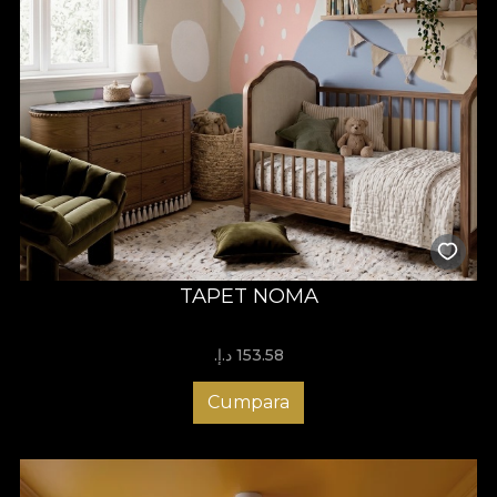
TAPET NOMA
153.58 د.إ.‏
Cumpara