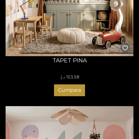
TAPET PINA
153.58 د.إ.‏
Cumpara