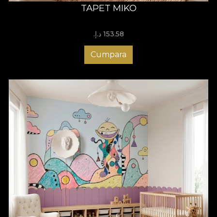
TAPET MIKO
153.58 د.إ.‏
Cumpara