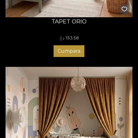
TAPET ORIO
153.58 د.إ.‏
Cumpara