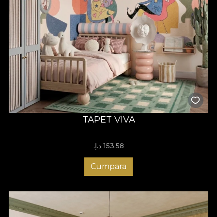
TAPET VIVA
153.58 د.إ.‏
Cumpara