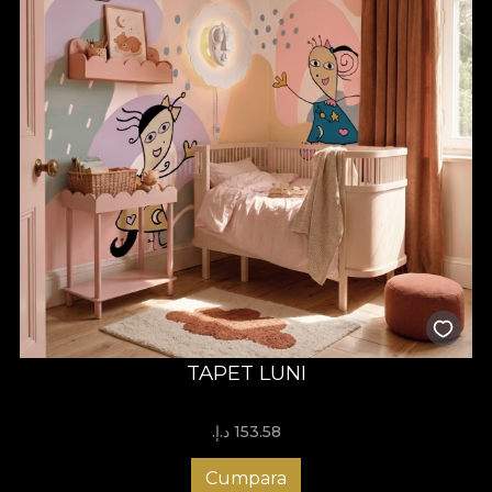
TAPET LUNI
153.58 د.إ.‏
Cumpara