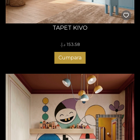
TAPET KIVO
153.58 د.إ.‏
Cumpara