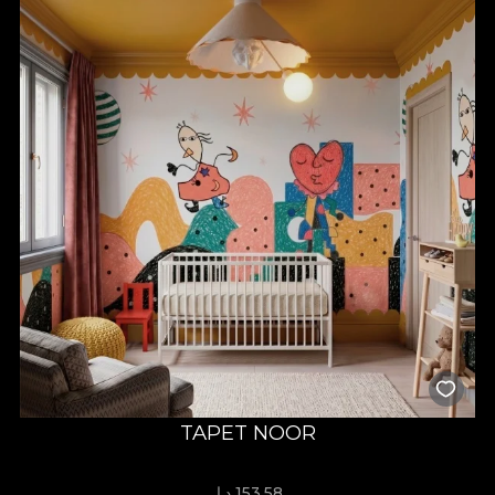
TAPET NOOR
153.58 د.إ.‏