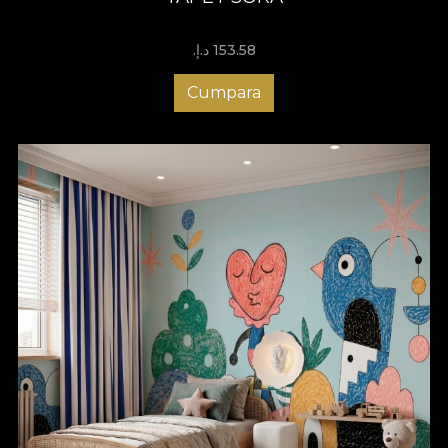
153.58 د.إ.‏
Cumpara