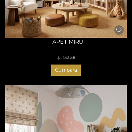
TAPET MIRU
153.58 د.إ.‏
Cumpara