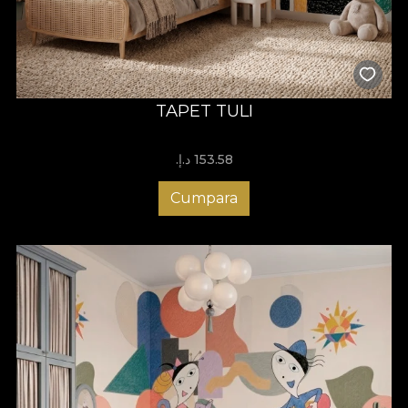
TAPET TULI
153.58 د.إ.‏
Cumpara