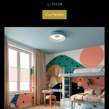
153.58 د.إ.‏
Cumpara