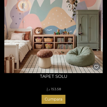
TAPET SOLU
153.58 د.إ.‏
Cumpara