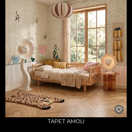
atenție la detalii, mult drag și răbdare, alimentat de satisfacția și
fericirea celor ce ne aleg sa le colorăm un “acasă” al visurilor lor.
TAPET AMOLI