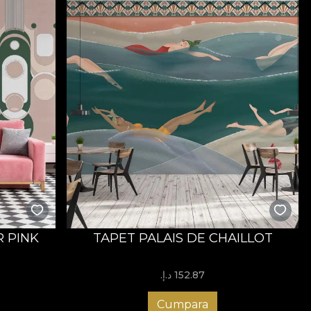
 PINK
TAPET PALAIS DE CHAILLOT
152.87 د.إ.‏
Cumpara