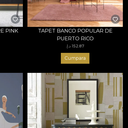
E PINK
TAPET BANCO POPULAR DE
PUERTO RICO
152.87 د.إ.‏
Cumpara