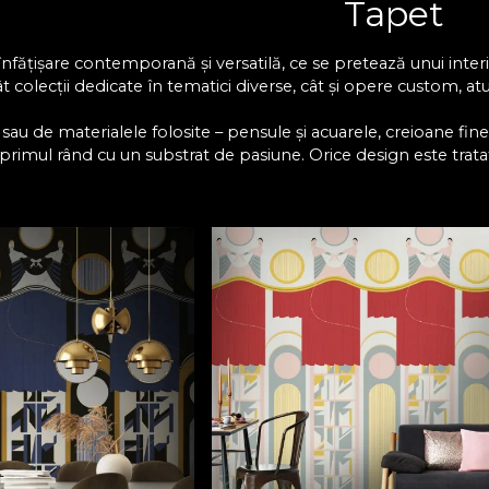
Tapet
înfățișare contemporană și versatilă, ce se pretează unui inter
 colecții dedicate în tematici diverse, cât și opere custom, atu
 sau de materialele folosite – pensule și acuarele, creioane fin
rimul rând cu un substrat de pasiune. Orice design este tratat 
a și fericirea celor ce ne aleg sa le colorăm un “acasă” al visuril