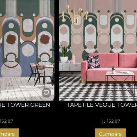
UE TOWER GREEN
TAPET LE VEQUE TOWER
152.87 د.إ.‏
152.87 د.إ.‏
mpara
Cumpara