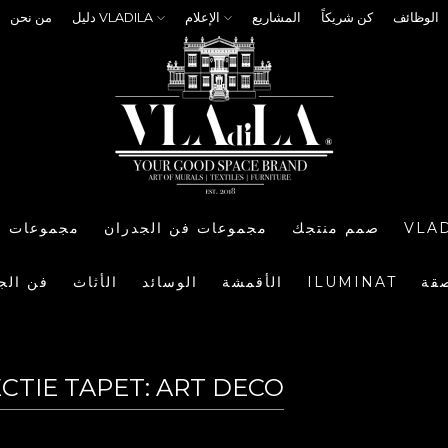
الوظائف
كن شريكاً
المشاريع
الإعلام
دليل VLADILA
من نحن
VLA
صمم منتجك
مجموعات فن الجدران
مجموعات ا
صقة
ILUMINAT
الأقمشة
الوسائد
الأثاث
فن الج
ECTIE TAPET: ART DECO