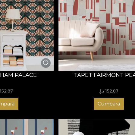
THAM PALACE
TAPET FAIRMONT PE
152.87 د.إ.‏
152.87 د.إ.‏
mpara
Cumpara