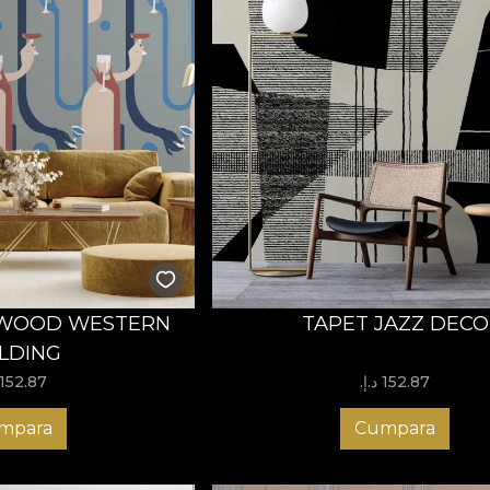
YWOOD WESTERN
TAPET JAZZ DECO
ILDING
152.87 د.إ.‏
152.87 د.إ.‏
mpara
Cumpara