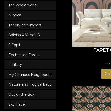
The whole world
Mimica
Theory of numbers
Adinish X VLAdiLA
6 Copii
TAPET 
Enchanted Forest
Fantasy
Cu
My Courious Neighbours
Nature and Tropical baby
Out of the Box
Sky Travel