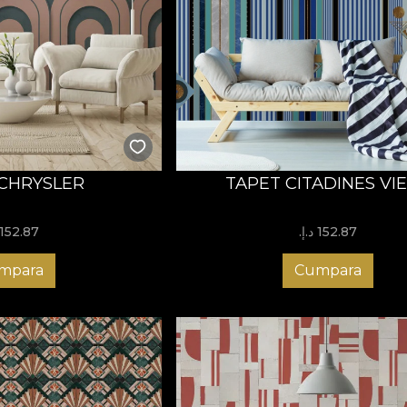
CHRYSLER
TAPET CITADINES VI
152.87 د.إ.‏
152.87 د.إ.‏
mpara
Cumpara