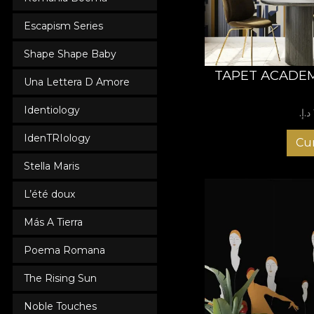
Escapism Series
Shape Shape Baby
TAPET ACADEM
Una Lettera D Amore
Identiology
IdenTRIology
Cu
Stella Maris
L’été doux
Más A Tierra
Poema Romana
The Rising Sun
Noble Touches