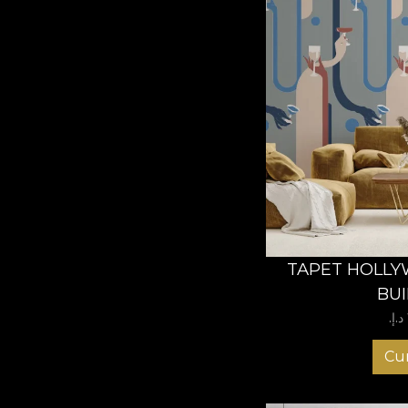
TAPET HOLL
BU
Cu