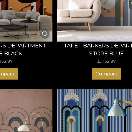
RS DEPARTMENT
TAPET BARKERS DEPAR
E BLACK
STORE BLUE
152.87 د.إ.‏
152.87 د.إ.‏
mpara
Cumpara