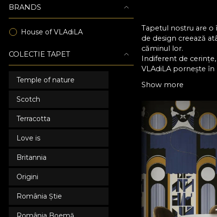
BRANDS
Tapetul nostru are o 
House of VLAdiLA
de design creează atât
căminul lor.
COLECTIE TAPET
Indiferent de cerințe,
VLAdiLA pornește în p
alimentat de satisfacți
Temple of nature
Show more
Scotch
Terracotta
Love is
Britannia
Origini
România Știe
România Boemă