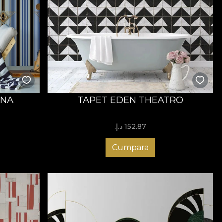
ENA
TAPET EDEN THEATRO
152.87 د.إ.‏
Cumpara