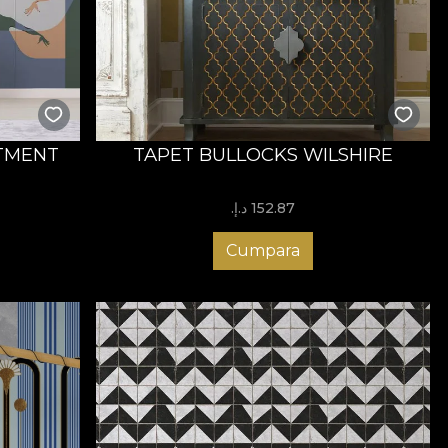
TMENT
TAPET BULLOCKS WILSHIRE
152.87 د.إ.‏
Cumpara