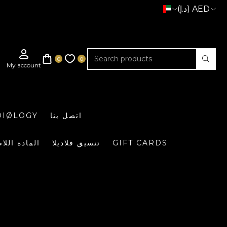
(د.إ) AED
اتصل بنا
DIØLOGY
GIFT CARDS
تنسيق فلاديلا
المادة اللا