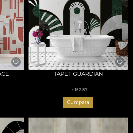
ACE
TAPET GUARDIAN
152.87 د.إ.‏
Cumpara