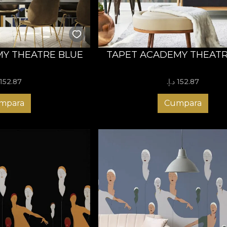
Y THEATRE BLUE
TAPET ACADEMY THEATR
152.87 د.إ.‏
152.87 د.إ.‏
mpara
Cumpara