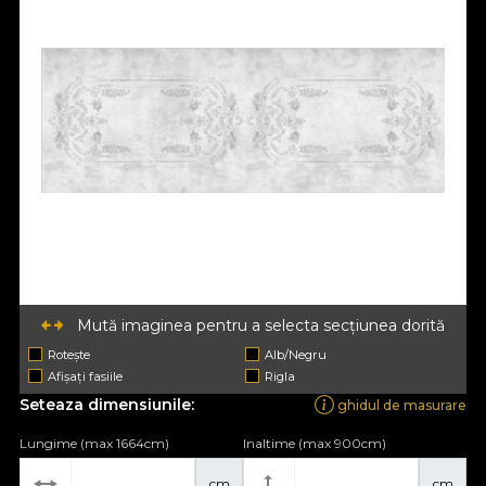
Mută imaginea pentru a selecta secțiunea dorită
Rotește
Alb/Negru
Afișați fasiile
Rigla
Seteaza dimensiunile:
ghidul de masurare
Lungime (max 1664cm)
Inaltime (max 900cm)
cm
cm