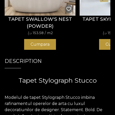
TAPET SWALLOW'S NEST
TAPET SKYL
(POWDER)
15 د.إ.‏
/ m2
153.58 د.إ.‏
Cumpara
Cum
DESCRIPTION
Tapet Stylograph Stucco
Modelul de tapet Stylograph Stucco imbina
rafinamentul operelor de arta cu luxul
decoratiunilor de designer. Statement. Bold. De