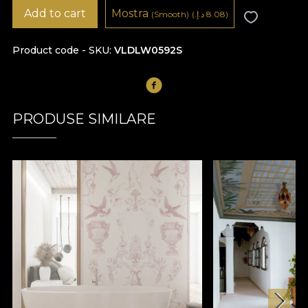
Add to cart
Mostra
8.08 د.إ.‏)
(
(Smooth)
Product code - SKU
VLDLW0592S
PRODUSE SIMILARE