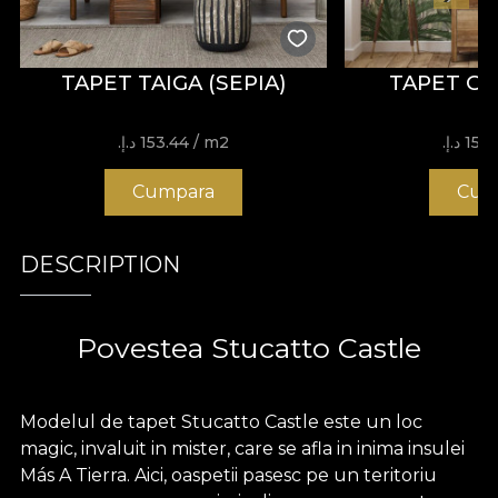
TAPET TAIGA (SEPIA)
TAPET G
15 د.إ.‏
/ m2
153.44 د.إ.‏
Cumpara
Cum
DESCRIPTION
Povestea Stucatto Castle
Modelul de tapet Stucatto Castle este un loc
magic, invaluit in mister, care se afla in inima insulei
Más A Tierra. Aici, oaspetii pasesc pe un teritoriu