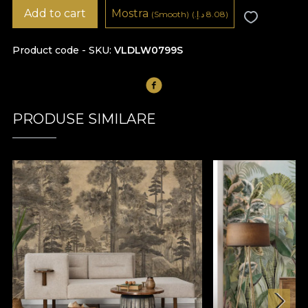
Add to cart
Mostra
8.08 د.إ.‏)
(
(Smooth)
Product code - SKU
VLDLW0799S
PRODUSE SIMILARE