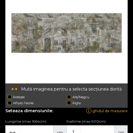
Mută imaginea pentru a selecta secțiunea dorită
Rotește
Alb/Negru
Afișați fasiile
Rigla
Seteaza dimensiunile:
ghidul de masurare
Lungime (max 1664cm)
Inaltime (max 900cm)
cm
cm