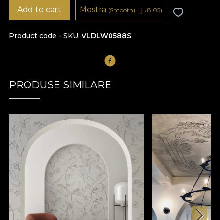
Add to cart
Mostra
8.05 د.إ.‏)
(
(Smooth)
Product code - SKU
VLDLW0588S
PRODUSE SIMILARE