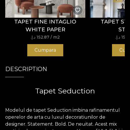
TAPET FINE INTAGLIO
TAPET S
WHITE PAPER
ST
15 د.إ.‏
/ m2
152.87 د.إ.‏
Cumpara
Cum
DESCRIPTION
Tapet Seduction
Modelul de tapet Seduction imbina rafinamentul
operelor de arta cu luxul decoratiunilor de
designer. Statement. Bold. De neuitat. Acest mix