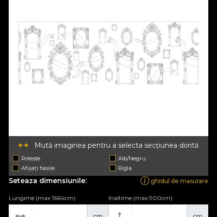
Mută imaginea pentru a selecta secțiunea dorită
Rotește
Alb/Negru
Afișați fasiile
Rigla
Seteaza dimensiunile:
ghidul de masurare
Lungime (max 1664cm)
Inaltime (max 900cm)
cm
cm