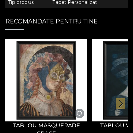
Tip produs
Tapet Personalizat
.
RECOMANDATE PENTRU TINE
.
Colectia Fine Lines
Fine Lines – o colectie care sarbatoreste
complexitatea lucrurilor simple. Linia, schela
oricarui design, prin simplitatea si delicatetea ei, se
transforma si se reinventeaza cu fiecare variatiune.
Am ales sa ne axam pe o paleta de culori neutre si
sa scoatem in evidenta modelele acestei colectii
prin contur si schita. Ne-am inspirat din bogatia de
detalii si inflorituri ale stucaturii ornamentale: un
TABLOU MASQUERADE
TABLOU V
element arhitectural alegoric in ceea ce priveste