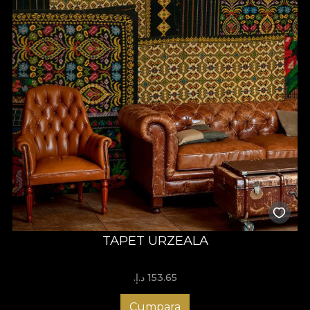
TAPET URZEALA
153.65 د.إ.‏
Cumpara