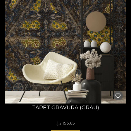
TAPET GRAVURA (GRAU)
153.65 د.إ.‏