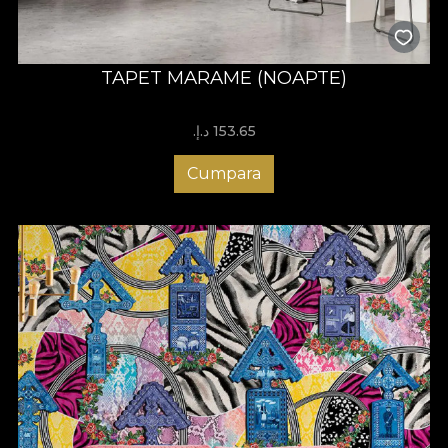
TAPET MARAME (NOAPTE)
153.65 د.إ.‏
Cumpara