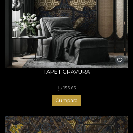
TAPET GRAVURA
153.65 د.إ.‏
Cumpara