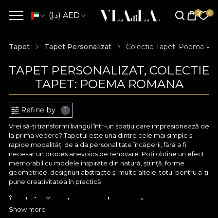
(د.إ) AED
Tapet
Tapet Personalizat
Colectie Tapet: Poema R
TAPET PERSONALIZAT, COLECTIE
TAPET: POEMA ROMANA
Refine by
1
Vrei să-ți transformi livingul într-un spațiu care impresionează de
la prima vedere? Tapetul este una dintre cele mai simple și
rapide modalități de a da personalitate încăperii, fără a fi
necesar un proces anevoios de renovare. Poți obține un efect
memorabil cu modele inspirate din natură, știință, forme
geometrice, designuri abstracte și multe altele, totul pentru a-ți
pune creativitatea în practică.
Îmbină arta cu eleganța cu
Show more
ajutorul tapetului personalizat