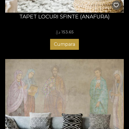
TAPET LOCURI SFINTE (ANAFURA)
153.65 د.إ.‏
Cumpara