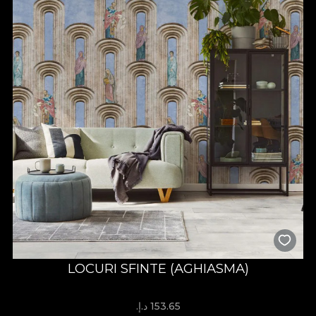
LOCURI SFINTE (AGHIASMA)
153.65 د.إ.‏