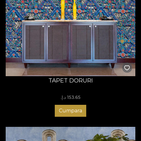
TAPET DORURI
153.65 د.إ.‏
Cumpara