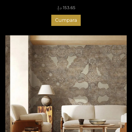
153.65 د.إ.‏
Cumpara