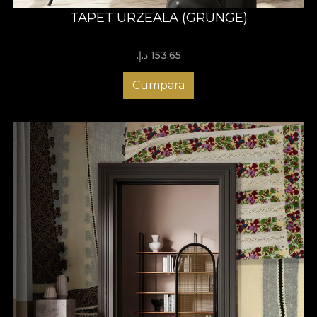
TAPET URZEALA (GRUNGE)
153.65 د.إ.‏
Cumpara