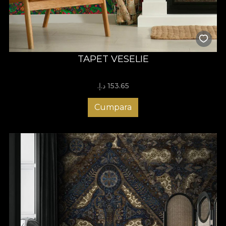
TAPET VESELIE
153.65 د.إ.‏
Cumpara