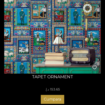
TAPET ORNAMENT
153.65 د.إ.‏
Cumpara