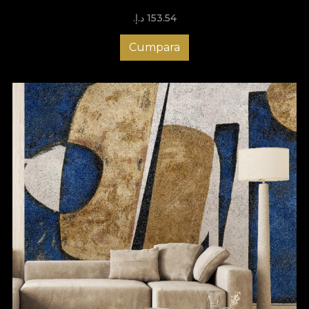
153.54 د.إ.‏
Cumpara