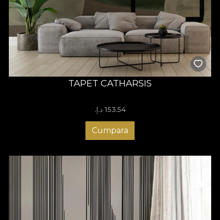
TAPET CATHARSIS
153.54 د.إ.‏
Cumpara