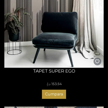
TAPET SUPER EGO
153.54 د.إ.‏
Cumpara