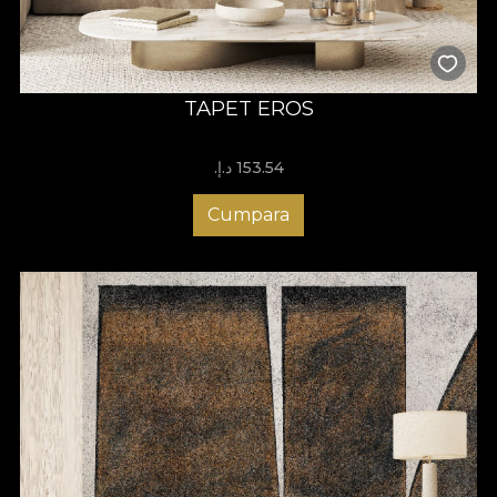
TAPET EROS
153.54 د.إ.‏
Cumpara