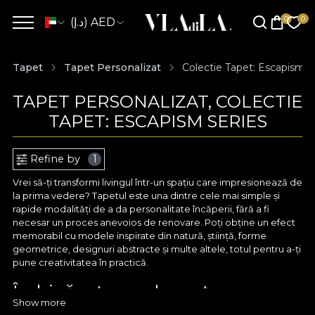
(د.إ) AED
Tapet
Tapet Personalizat
Colectie Tapet: Escapism S
TAPET PERSONALIZAT, COLECTIE
TAPET: ESCAPISM SERIES
Refine by
1
Vrei să-ți transformi livingul într-un spațiu care impresionează de
la prima vedere? Tapetul este una dintre cele mai simple și
rapide modalități de a da personalitate încăperii, fără a fi
necesar un proces anevoios de renovare. Poți obține un efect
memorabil cu modele inspirate din natură, știință, forme
geometrice, designuri abstracte și multe altele, totul pentru a-ți
pune creativitatea în practică.
Îmbină arta cu eleganța cu
Show more
ajutorul tapetului personalizat