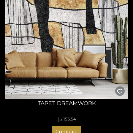
TAPET DREAMWORK
153.54 د.إ.‏
Cumpara