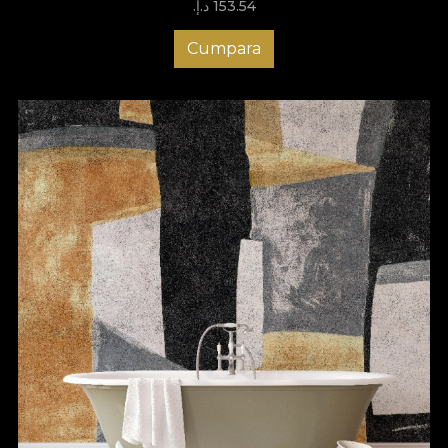
153.54 د.إ.‏
Cumpara