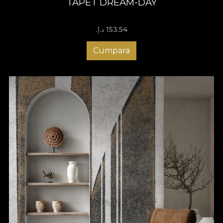
TAPET DREAM-DAY
153.54 د.إ.‏
Cumpara