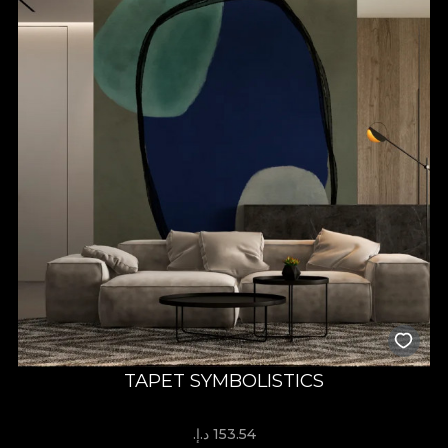
TAPET SYMBOLISTICS
153.54 د.إ.‏