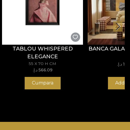
TABLOU WHISPERED
BANCA GALAN
ELEGANCE
55 X 70 H CM
 د.إ.‏
566.09 د.إ.‏
Cumpara
Add to