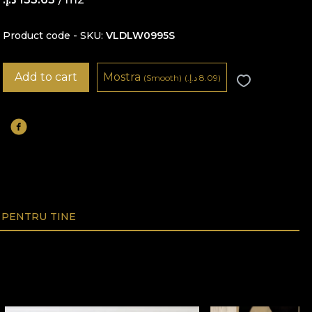
Product code - SKU
VLDLW0995S
Add to cart
Mostra
8.09 د.إ.‏)
(
(Smooth)
PENTRU TINE