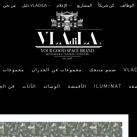
الوظائف
كن شريكاً
المشاريع
الإعلام
دليل VLADILA
من نحن
VLA
صمم منتجك
مجموعات فن الجدران
مجموعات ا
صقة
ILUMINAT
الأقمشة
الوسائد
الأثاث
فن الج