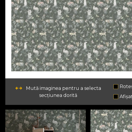
Rote
Mută imaginea pentru a selecta
secțiunea dorită
Afișaț