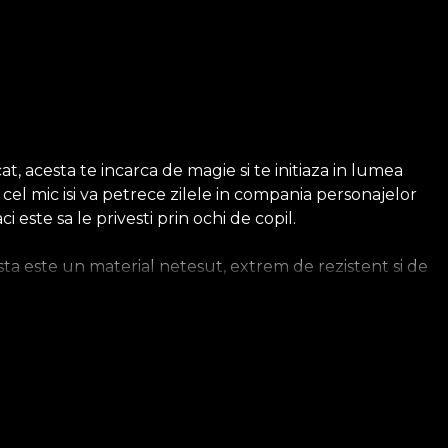
acesta te incarca de magie si te initiaza in lumea
cel mic isi va petrece zilele in compania personajelor
i este sa le privesti prin ochi de copil.
a este un material netesut, extrem de rezistent si de
sa. Tapetul Smooth este mat, neted si fin la atingere. Cel
ios, care imbraca peretii cu o textura care aduce