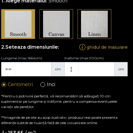
Alege materialul:
Smooth
Seteaza dimensiunile:
ghidul de masurare
Lungime (max 1664cm)
Inaltime (max 900cm)
cm
cm
Centimetri
Inci
*Pentru o potrivire perfectă, vă recomandăm să adăugați 10 cm
suplimentar pe lungime și înălțime, pentru a compensa eventualele
variații ale pereților.
**Imaginile de pe site au scop ilustrativ, produsul real poate prezenta
diferențe subtile de nuanță față de cele vizualizate online.
/ m2
153.65 د.إ.‏