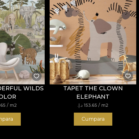
ERFUL WILDS
TAPET THE CLOWN
COLOR
ELEPHANT
/ m2
153.65 د.إ.‏
/ m2
153.65
para
Cumpara