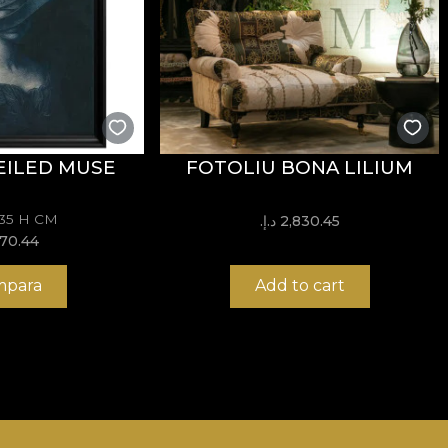
EILED MUSE
FOTOLIU BONA LILIUM
135 H CM
2,830.45 د.إ.‏
970.44 د.إ
para
Add to cart