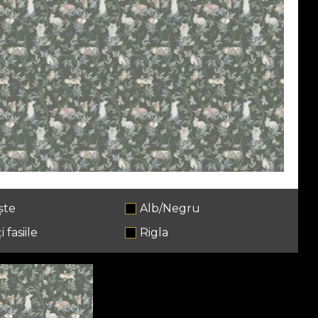
ște
Alb/Negru
i fasiile
Rigla