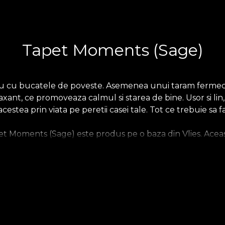
Tapet Moments (Sage)
 cu bucatele de poveste. Asemenea unui taram fermecat, 
nt, ce promoveaza calmul si starea de bine. Usor si lin, 
cestea prin viata pe peretii casei tale. Tot ce trebuie sa fac
 Moments (Sage) este produs pe o baza din Vlies. Aceast
tfel incat tu sa iti poti alege senzatia pe care o aduci aca
upradimensionat. In final, tapetul Linen, un material pret
.
.