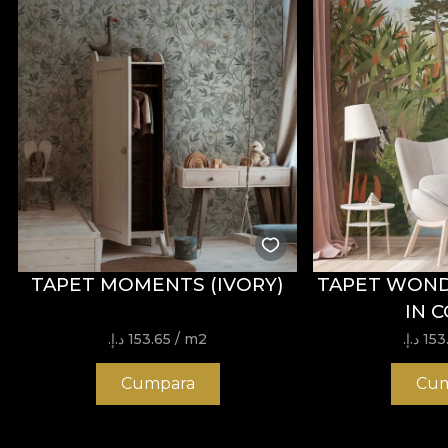
TAPET MOMENTS (IVORY)
TAPET WOND
IN 
 د.إ.‏
/ m2
153.65 د.إ.‏
Cumpara
Cum