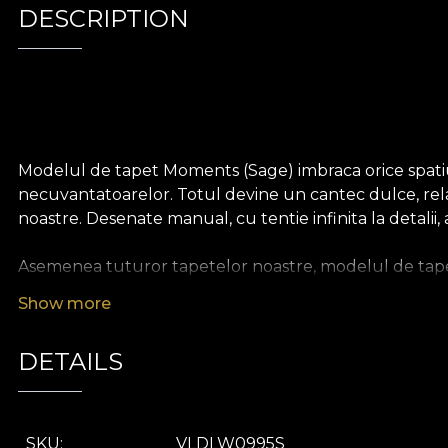
DESCRIPTION
Modelul de tapet Moments (Sage) imbraca orice spatiu
necuvantatoarelor. Totul devine un cantec dulce, relaxa
noastre. Desenate manual, cu tentie infinita la detalii, a
Asemenea tuturor tapetelor noastre, modelul de tapet
durabil. Iti punem la dispozitie trei texturi diferite, as
Show more
Canvas are o textura care creeaza iluzia unui tablou s
aminte de cea a inului bogat.
DETAILS
SKU
VLDLW0995S