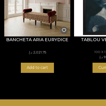
BANCHETA ARIA EURYDICE
TABLOU V
100 X 
2,021.75 د.إ.‏
.‏
Add to cart
Cum