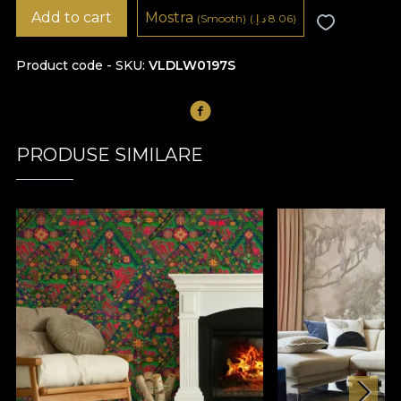
Add to cart
Mostra
8.06 د.إ.‏)
(
(Smooth)
Product code - SKU
VLDLW0197S
PRODUSE SIMILARE