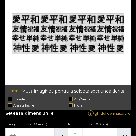
Mută imaginea pentru a selecta secțiunea dorită
Rotește
Alb/Negru
Afișați fasiile
Rigla
Seteaza dimensiunile:
ghidul de masurare
Lungime (max 1664cm)
Inaltime (max 900cm)
cm
cm