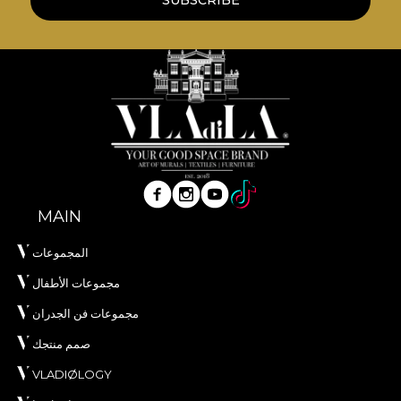
SUBSCRIBE
**House of VLAdiLA recomanda utilizarea
adezivului propriu in aplicarea tapetului. In acest
mod, te poti bucura de un proces de redecorare
rapid, sigur si eficient, care se ridica la cele mai inalte
standarde de calitate.
MAIN
المجموعات
مجموعات الأطفال
مجموعات فن الجدران
صمم منتجك
VLADIØLOGY