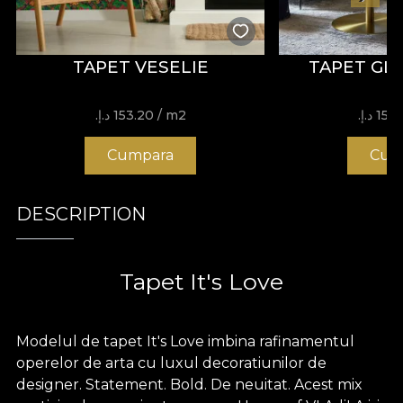
TAPET VESELIE
TAPET GL
15 د.إ.‏
/ m2
153.20 د.إ.‏
Cumpara
Cum
DESCRIPTION
Tapet It's Love
Modelul de tapet It's Love imbina rafinamentul
operelor de arta cu luxul decoratiunilor de
designer. Statement. Bold. De neuitat. Acest mix