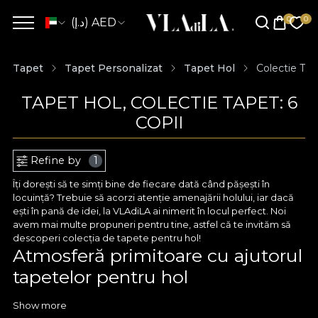
(د.إ) AED
Tapet
Tapet Personalizat
Tapet Hol
Colectie Tap
TAPET HOL, COLECTIE TAPET: 6
COPII
Refine by
1
Îți dorești să te simți bine de fiecare dată când pășești în
locuință? Trebuie să acorzi atenție amenajării holului, iar dacă
ești în pană de idei, la VLAdiLA ai nimerit în locul perfect. Noi
avem mai multe propuneri pentru tine, astfel că te invităm să
descoperi colecția de tapete pentru hol!
Atmosferă primitoare cu ajutorul
tapetelor pentru hol
Tapetul pentru hol este o cale excelentă spre un decor
Show more