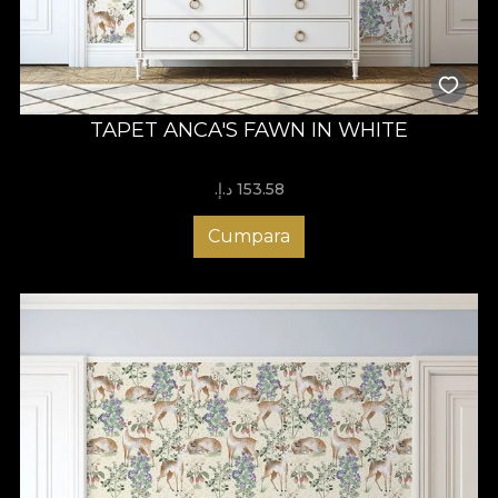
TAPET ANCA'S FAWN IN WHITE
153.58 د.إ.‏
Cumpara