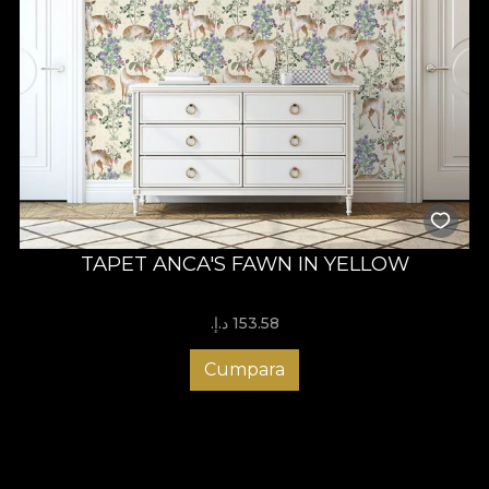
TAPET ANCA'S FAWN IN YELLOW
153.58 د.إ.‏
Cumpara