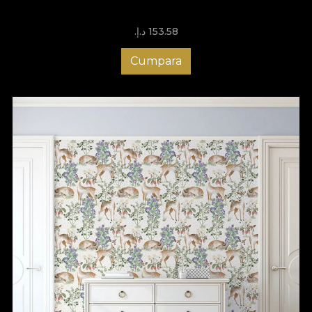
designul și să adaptezi culorile, astfel încât să se potrivească
perfect cu restul locuinței tale, iar amenajarea holului cu
153.58 د.إ.‏
tapetele VLAdiLA te ajută să impresionezi de la primul pas în
casă. Comandă acum tapetul potrivit pentru holul tău și bucură-
te de o atmosferă care să-ți aducă zâmbetul pe buze de
Cumpara
fiecare dată când ajungi acasă!