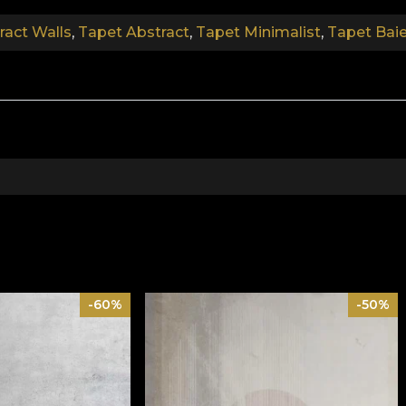
ract Walls
,
Tapet Abstract
,
Tapet Minimalist
,
Tapet Bai
.
Colectia Abstract Walls
le banalului. Tapetul este creat cu scopul de a-ti stimula
prin culori ce se coordoneaza intre ele si texturi atent sel
sfaca nevoile unei ambiante prielnice locuirii. Rostiri de 
-60%
-50%
ant figurative ce reprezentau in mod direct realitatea l
i gradul de abstractizare poate diferi, formele verosimile 
i subtile se pitesc in spatele unor siluete umane inefabi
urale puse aievea pe panza.