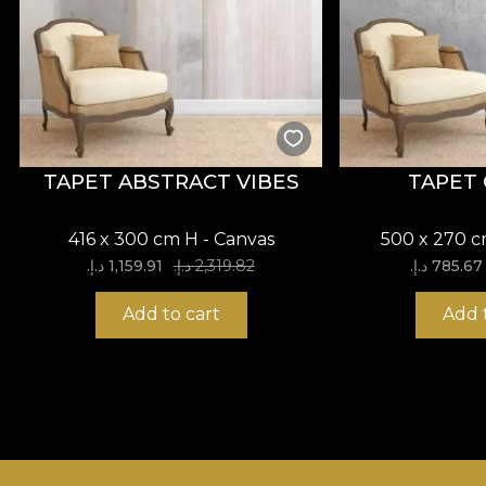
TAPET ABSTRACT VIBES
TAPET
416 x 300 cm H - Canvas
500 x 270 
785.67 د.إ.‏
2,319.82 د.إ.‏
1,159.91 د.إ.‏
Add to cart
Add 