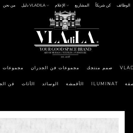
الوظائف
كن شريكاً
المشاريع
الإعلام
دليل VLADILA
من نحن
VLA
صمم منتجك
مجموعات فن الجدران
مجموعات ا
صقة
ILUMINAT
الأقمشة
الوسائد
الأثاث
فن الج