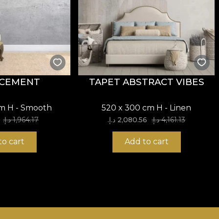
 CEMENT
TAPET ABSTRACT VIBES
cm H - Smooth
520 x 300 cm H - Linen
4,161.13 د.إ.‏
2,080.56 د.إ.‏
1,964.17 د.إ.‏
to cart
Add to cart