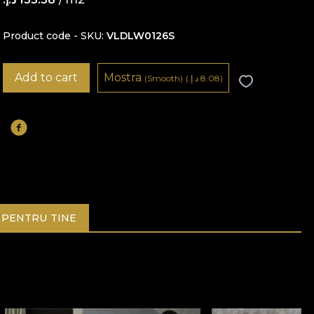
Product code - SKU
VLDLW0126S
Add to cart
Mostra
8.08 د.إ.‏)
(
(Smooth)
PENTRU TINE