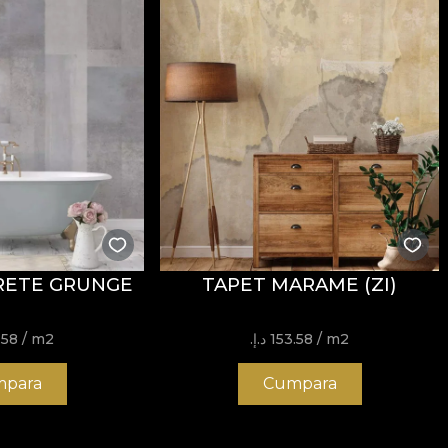
RETE GRUNGE
TAPET MARAME (ZI)
/ m2
153.58 د.إ.‏
/ m2
153.58
para
Cumpara