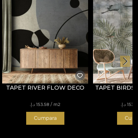
TAPET RIVER FLOW DECO
TAPET BIRDS
153. د.إ.‏
/ m2
153.58 د.إ.‏
Cumpara
Cump