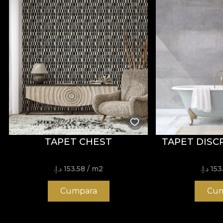
TAPET CHEST
TAPET DISC
 د.إ.‏
/ m2
153.58 د.إ.‏
Cumpara
Cum