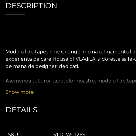
DESCRIPTION
Modelul de tapet Fine Grunge imbina rafinamentul oper
experienta pe care House of VLAdiLA isi doreste sa le-
de mana de designeri dedicati.
Asemenea tuturor tapetelor noastre, modelul de tapet
durabil. Iti punem la dispozitie trei texturi diferite, as
Show more
Canvas are o textura care creeaza iluzia unui tablou s
aminte de cea a inului bogat.
DETAILS
SKU
VLDLW0126S