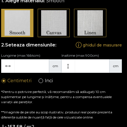
Alege materialul:
Smooth
Seteaza dimensiunile:
ghidul de masurare
Lungime (max 1664cm)
Inaltime (max 900cm)
cm
cm
Centimetri
Inci
*Pentru o potrivire perfectă, vă recomandăm să adăugați 10 cm
suplimentar pe lungime și înălțime, pentru a compensa eventualele
variații ale pereților.
**Imaginile de pe site au scop ilustrativ, produsul real poate prezenta
diferențe subtile de nuanță față de cele vizualizate online.
/ m2
153.58 د.إ.‏