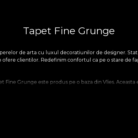
Tapet Fine Grunge
elor de arta cu luxul decoratiunilor de designer. State
o ofere clientilor. Redefinim confortul ca pe o stare de 
 Fine Grunge este produs pe o baza din Vlies. Aceasta e
tfel incat tu sa iti poti alege senzatia pe care o aduci aca
upradimensionat. In final, tapetul Linen, un material pret
.
.