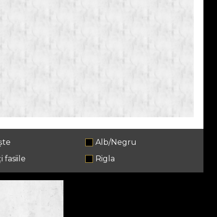
ște
Alb/Negru
i fasiile
Rigla