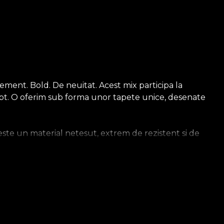
ment. Bold. De neuitat. Acest mix participa la
fapt. O oferim sub forma unor tapete unice, desenate
ste un material netesut, extrem de rezistent si de
sa. Tapetul Smooth este mat, neted si fin la atingere. Cel
ios, care imbraca peretii cu o textura care aduce