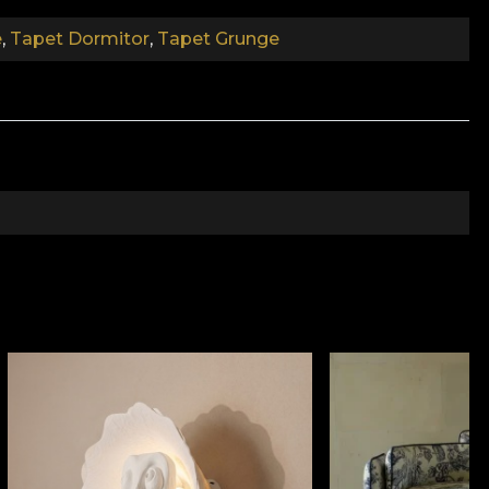
e
,
Tapet Dormitor
,
Tapet Grunge
 imaginatia si de a te scoate din starile de monotonie.
ectate. Prin aceste mici „artificii” grafice, creatorii
soapte, taine si dorinte se fac auzite prin peretii care
umii. Aceasta a dorit a ascunde tot ceea ce inseamna
pot varia intre partial si total. Anumite referinte
le, texturi de material descoperite de straturi