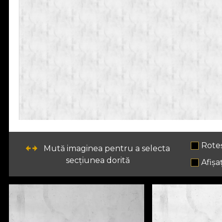
Rote
Mută imaginea pentru a selecta
secțiunea dorită
Afișaț