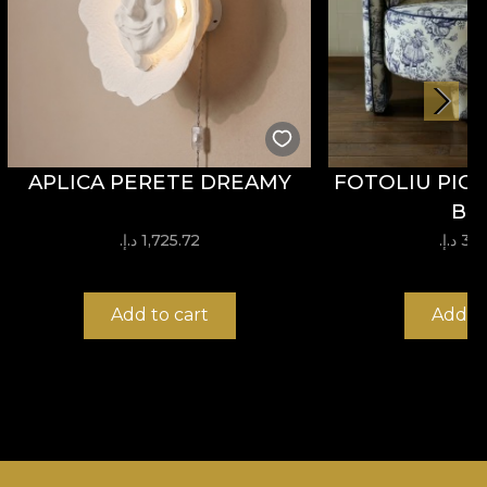
APLICA PERETE DREAMY
FOTOLIU PIC
BL
 د.إ.‏
1,725.72 د.إ.‏
Add to cart
Add to