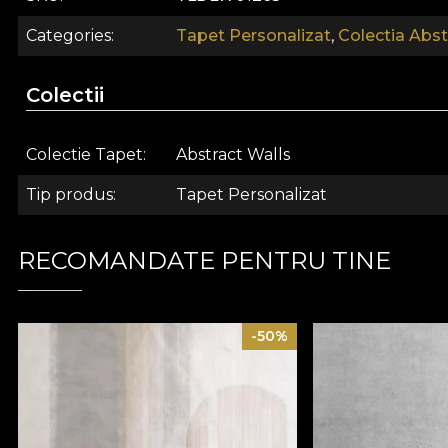
Categories
Tapet Personalizat
,
Colectia Abst
Colectii
Colectie Tapet
Abstract Walls
Tip produs
Tapet Personalizat
Colectia Abstract Walls depaseste fara indoiala bariere
Aceasta colectie te surprinde prin forme indestulatoare, 
RECOMANDATE PENTRU TINE
nostri transpun esenta unui design modern, menit sa sati
nu-si termina niciodata de spus povestile.
-50%
Arta abstracta a aparut ca raspuns al artelor predomin
evident, sa furnizeze mesajele intr-un mod implicit. Des
existente pentru a exprima unele aspecte mai ascunse s
suplimentare, liniile sinuoase de marmura si pete pict