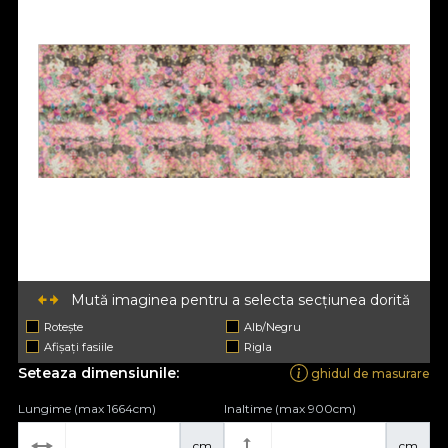
Mută imaginea pentru a selecta secțiunea dorită
Rotește
Alb/Negru
Afișați fasiile
Rigla
Seteaza dimensiunile:
ghidul de masurare
Lungime (max 1664cm)
Inaltime (max 900cm)
cm
cm