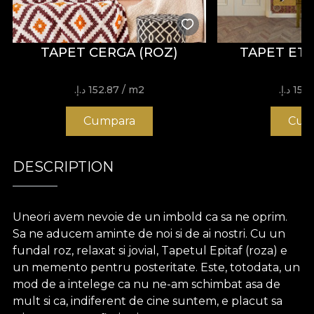
TAPET CERGA (ROZ)
TAPET ETN
15 د.إ.‏
/ m2
152.87 د.إ.‏
Cumpara
Cum
DESCRIPTION
Uneori avem nevoie de un imbold ca sa ne oprim.
Sa ne aducem aminte de noi si de ai nostri. Cu un
fundal roz, relaxat si jovial, Tapetul Epitaf (roza) e
un memento pentru posteritate. Este, totodata, un
mod de a intelege ca nu ne-am schimbat asa de
mult si ca, indiferent de cine suntem, e placut sa