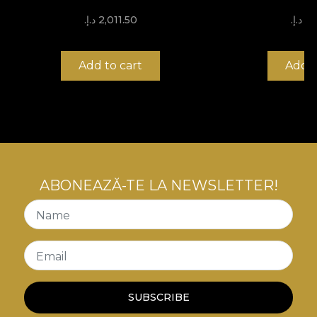
.إ.‏
2,011.50 د.إ.‏
Add to cart
Add t
ABONEAZĂ-TE LA NEWSLETTER!
Name
Email
SUBSCRIBE