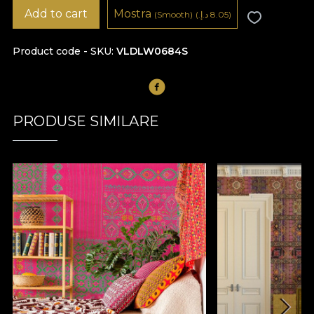
Add to cart
Mostra
8.05 د.إ.‏)
(
(Smooth)
Product code - SKU
VLDLW0684S
PRODUSE SIMILARE