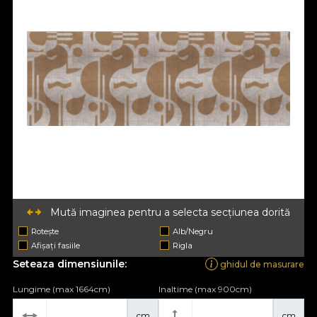
Mută imaginea pentru a selecta secțiunea dorită
Rotește
Alb/Negru
Afișați fasiile
Rigla
Seteaza dimensiunile:
ghidul de masurare
Lungime (max 1664cm)
Inaltime (max 900cm)
cm
cm