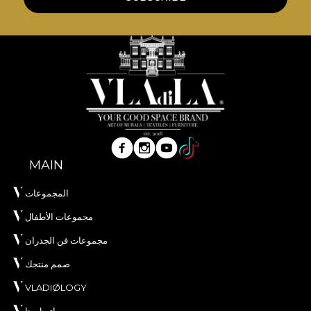
**House of VLAdiLA recomanda utilizarea
adezivului propriu in aplicarea tapetului. In acest
mod, te poti bucura de un proces de redecorare
rapid, sigur si eficient, care se ridica la cele mai inalte
standarde de calitate.
MAIN
المجموعات
مجموعات الأطفال
مجموعات فن الجدران
صمم منتجك
VLADIØLOGY