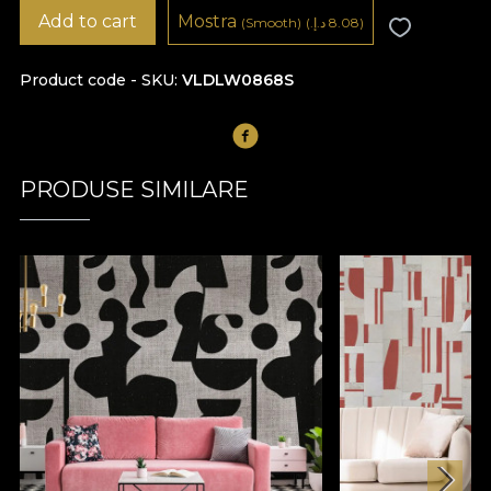
Add to cart
Mostra
8.08 د.إ.‏)
(
(Smooth)
Product code - SKU
VLDLW0868S
PRODUSE SIMILARE