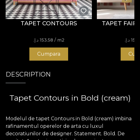
TAPET CONTOURS
TAPET FAI
15 د.إ.‏
/ m2
153.58 د.إ.‏
Cumpara
Cum
DESCRIPTION
Tapet Contours in Bold (cream)
Modelul de tapet Contours in Bold (cream) imbina
rafinamentul operelor de arta cu luxul
decoratiunilor de designer. Statement. Bold. De