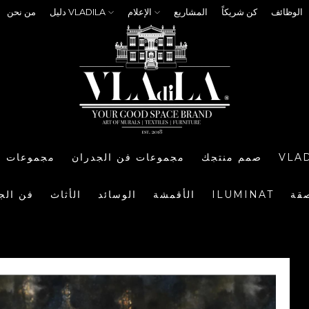
الوظائف
كن شريكاً
المشاريع
الإعلام
دليل VLADILA
من نحن
VLA
صمم منتجك
مجموعات فن الجدران
مجموعات ا
صقة
ILUMINAT
الأقمشة
الوسائد
الأثاث
فن الج