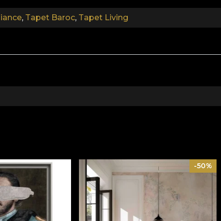
iance
,
Tapet Baroc
,
Tapet Living
.
.
Colectia Ambiance
e activitatilor de zi cu zi, modelele din colectia “Ambianc
e pozitiva, incarcata de optimism.
-50%
ia de a scoate in evidenta o atmosfera diafana, care jubile
ul pictural, acestea iti evoca acele amintiri si senzatii ce 
insa o simplitate invaluita in mister si eleganta.
atura feminina si delicata a unui spatiu, ce reflecta un te