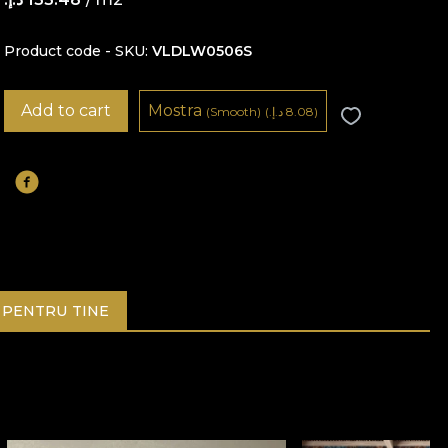
Product code - SKU
VLDLW0506S
Add to cart
Mostra
8.08 د.إ.‏)
(
(Smooth)
PENTRU TINE