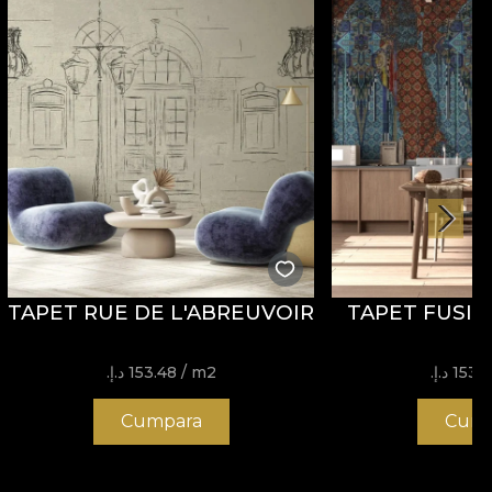
TAPET RUE DE L'ABREUVOIR
TAPET FUSIO
153 د.إ.‏
/ m2
153.48 د.إ.‏
Cumpara
Cump