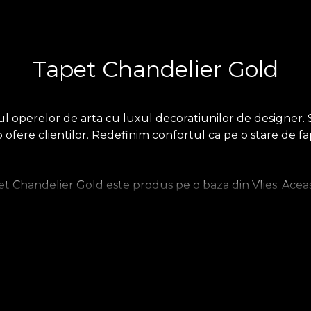
Tapet Chandelier Gold
operelor de arta cu luxul decoratiunilor de designer. St
o ofere clientilor. Redefinim confortul ca pe o stare de 
Chandelier Gold este produs pe o baza din Vlies. Aceast
tfel incat tu sa iti poti alege senzatia pe care o aduci aca
upradimensionat. In final, tapetul Linen, un material pret
.