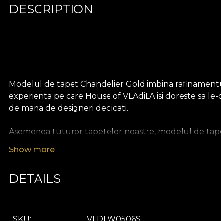
DESCRIPTION
Modelul de tapet Chandelier Gold imbina rafinamentul 
experienta pe care House of VLAdiLA isi doreste sa le-
de mana de designeri dedicati.
Asemenea tuturor tapetelor noastre, modelul de tapet 
durabil. Iti punem la dispozitie trei texturi diferite, as
Show more
Canvas are o textura care creeaza iluzia unui tablou s
aminte de cea a inului bogat.
DETAILS
SKU
VLDLW0506S