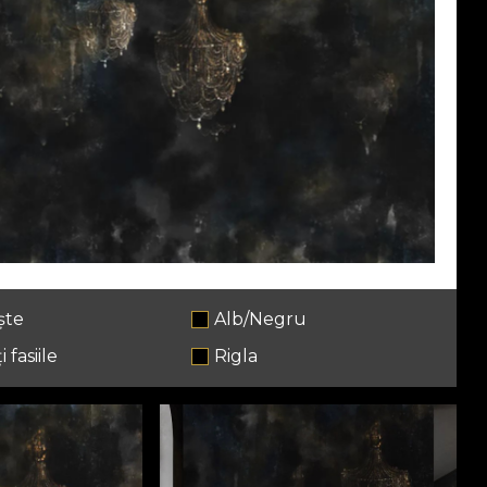
ște
Alb/Negru
i fasiile
Rigla