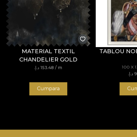
tehnicile de pictura devin astfel doua motive recure
*Din dragostea si respectul fata de natura, toate tape
**House of VLAdiLA recomanda utilizarea adezivului pro
care se ridica la cele mai inalte standarde de calitate.
MATERIAL TEXTIL
TABLOU NO
CHANDELIER GOLD
100 X 
/ m
153.48 د.إ.‏
.‏
Cumpara
Cum