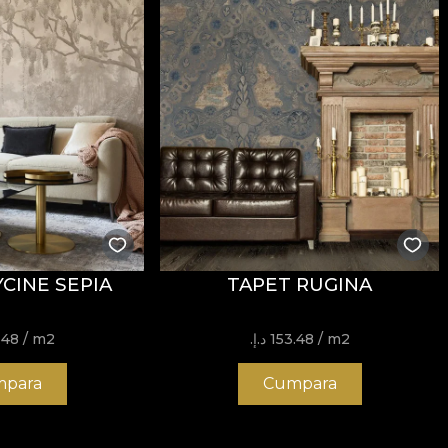
CINE SEPIA
TAPET RUGINA
/ m2
153.48 د.إ.‏
/ m2
153.48
para
Cumpara