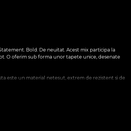
atement. Bold. De neuitat. Acest mix participa la
fapt. O oferim sub forma unor tapete unice, desenate
a este un material netesut, extrem de rezistent si de
sa. Tapetul Smooth este mat, neted si fin la atingere. Cel
ios, care imbraca peretii cu o textura care aduce