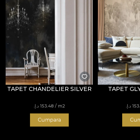
TAPET CHANDELIER SILVER
TAPET GLY
 د.إ.‏
/ m2
153.48 د.إ.‏
Cumpara
Cum