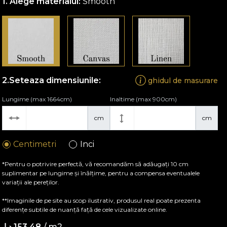
Alege materialul:
Smooth
Seteaza dimensiunile:
ghidul de masurare
Lungime (max 1664cm)
Inaltime (max 900cm)
cm
cm
Centimetri
Inci
*Pentru o potrivire perfectă, vă recomandăm să adăugați 10 cm
suplimentar pe lungime și înălțime, pentru a compensa eventualele
variații ale pereților.
**Imaginile de pe site au scop ilustrativ, produsul real poate prezenta
diferențe subtile de nuanță față de cele vizualizate online.
/ m2
153.48 د.إ.‏