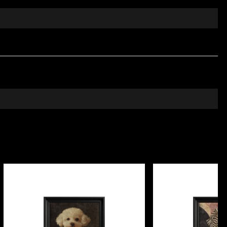
e” transforma spatiile in mici sanctuare menite sa te
aza la limita dintre reverie si realitate. Alaturi de
sunt destinate sa iti aduca fericirea si calmul in
mperament pozitiv, jucaus si increzator. Natura si