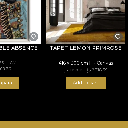
nte, imbinate cu texturi ce au un aspect grunge temperat
tele noastre sunt confectionate din materiale naturale, e
priu in aplicarea tapetului. In acest mod, te poti bucura
BLE ABSENCE
TAPET LEMON PRIMROSE
135 H CM
416 x 300 cm H - Canvas
969.36 د.إ
2,318.39 د.إ.‏
1,159.19 د.إ.‏
para
Add to cart