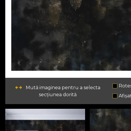
Rote
Mută imaginea pentru a selecta
secțiunea dorită
Afișaț