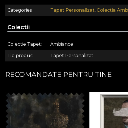
Categories
Tapet Personalizat
,
Colectia Amb
Colectii
Colectie Tapet
Ambiance
Tip produs
Tapet Personalizat
RECOMANDATE PENTRU TINE
Inspirate din dorita de a crea un fond plin de serenitat
poarte departe de tumultul cotidian, sa iti ofere o star
Cromatica folosita este una pastelata, pudrata, cu intent
forme abstracte, ori de forme care se pierd usor in neant
pauzele din zi. Ele reusesc sa captiveze prin simplitate, 
Esenta acestui tapet se regaseste si pune in evidenta l