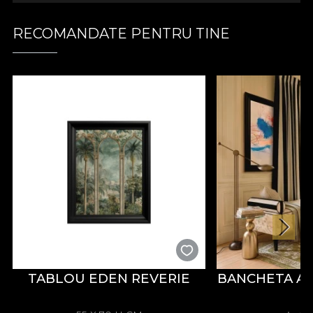
.
RECOMANDATE PENTRU TINE
.
.
Colectia Ambiance
Inspirate din dorita de a crea un fond plin de
serenitate activitatilor de zi cu zi, modelele din
colectia “Ambiance” transforma spatiile in mici
sanctuare menite sa te poarte departe de
tumultul cotidian, sa iti ofere o stare pozitiva,
TABLOU EDEN REVERIE
BANCHETA A
incarcata de optimism.