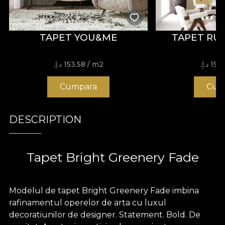
TAPET YOU&ME
TAPET RU
15 د.إ.‏
/ m2
153.58 د.إ.‏
Cumpara
Cum
DESCRIPTION
Tapet Bright Greenery Fade
Modelul de tapet Bright Greenery Fade imbina
rafinamentul operelor de arta cu luxul
decoratiunilor de designer. Statement. Bold. De