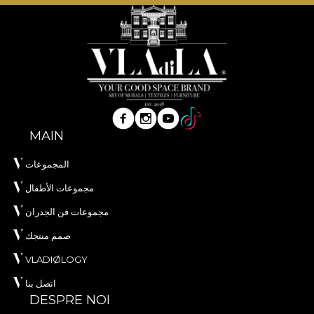
naturale, ecologice si biodegradabile.
**House of VLAdiLA recomanda utilizarea
adezivului propriu in aplicarea tapetului. In acest
mod, te poti bucura de un proces de redecorare
rapid, sigur si eficient, care se ridica la cele mai inalte
standarde de calitate.
MAIN
المجموعات
مجموعات الأطفال
مجموعات فن الجدران
صمم منتجك
VLADIØLOGY
اتصل بنا
DESPRE NOI