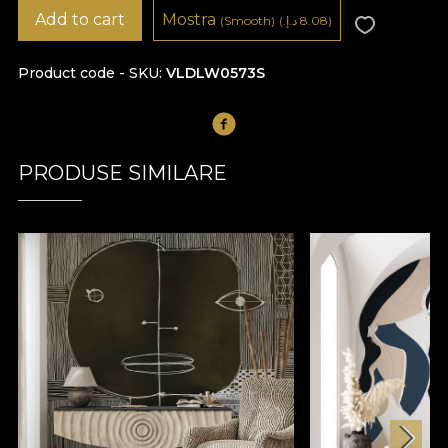
Add to cart
Mostra
8.08 د.إ.‏)
(
(Smooth)
Product code - SKU
VLDLW0573S
PRODUSE SIMILARE