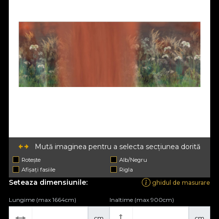
Mută imaginea pentru a selecta secțiunea dorită
Rotește
Alb/Negru
Afișați fasiile
Rigla
Seteaza dimensiunile:
ghidul de masurare
Lungime (max 1664cm)
Inaltime (max 900cm)
cm
cm