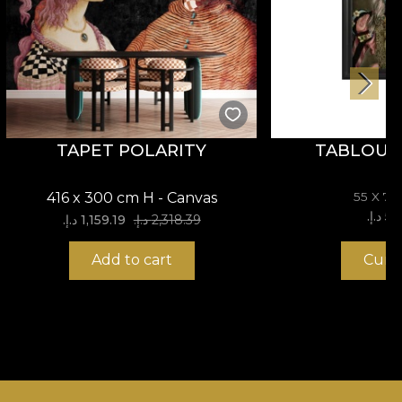
TAPET POLARITY
TABLOU N
416 x 300 cm H - Canvas
55 X 7
د.إ.‏
2,318.39 د.إ.‏
1,159.19 د.إ.‏
Add to cart
Cump