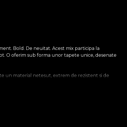
nt. Bold. De neuitat. Acest mix participa la
fapt. O oferim sub forma unor tapete unice, desenate
e un material netesut, extrem de rezistent si de
sa. Tapetul Smooth este mat, neted si fin la atingere. Cel
ios, care imbraca peretii cu o textura care aduce