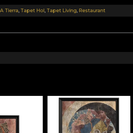
A Tierra
,
Tapet Hol
,
Tapet Living
,
Restaurant
.
Colectia Más A Tierra
 Aceasta vine ca raspuns la tendintele anului 2022 care a
n ce mai mult elemente vegetale in decorarea spatiilor cu 
 din noua colectie transforma orice incapere intr-o insul
dimensiuni spectaculoase, in asa fel incat fiecare moment p
tele noastre sunt confectionate din materiale naturale, e
netesut, extrem de rezistent si de usor de montat.
priu in aplicarea tapetului. In acest mod, te poti bucura