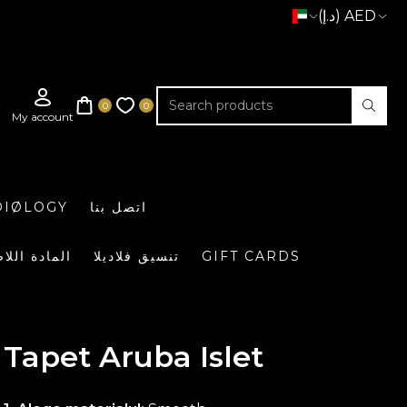
(د.إ) AED
اتصل بنا
DIØLOGY
GIFT CARDS
تنسيق فلاديلا
المادة اللا
Tapet Aruba Islet