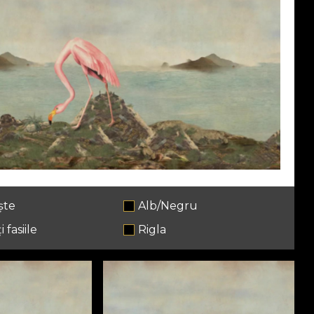
ște
Alb/Negru
i fasiile
Rigla