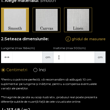
Alege materialul:
Smooth
Seteaza dimensiunile:
ghidul de masurare
Lungime (max 1664cm)
Inaltime (max 900cm)
cm
cm
Centimetri
Inci
*Pentru o potrivire perfectă, vă recomandăm să adăugați 10 cm
suplimentar pe lungime și înălțime, pentru a compensa eventualele
variații ale pereților.
**Imaginile de pe site au scop ilustrativ, produsul real poate prezenta
diferențe subtile de nuanță față de cele vizualizate online.
/ m2
153.48 د.إ.‏