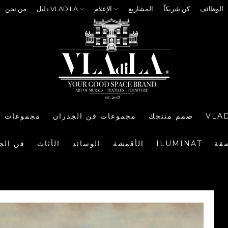
الوظائف
كن شريكاً
المشاريع
الإعلام
دليل VLADILA
من نحن
VLA
صمم منتجك
مجموعات فن الجدران
مجموعات ا
صقة
ILUMINAT
الأقمشة
الوسائد
الأثاث
فن الج