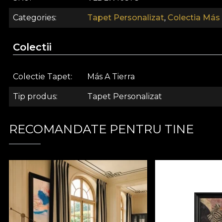
Categories
Tapet Personalizat
,
Colectia Más 
Colectii
Colectie Tapet
Más A Tierra
Tip produs
Tapet Personalizat
Modelul de tapet face parte din colectia Más A Tierra.
amenajarile interioare. Specialistii vor folosi din ce i
RECOMANDATE PENTRU TINE
comerciale, restaurante sau hoteluri. Tapetele VLAdiLA
atat interioare, cat si exterioare. Peretii capata noi 
terapie in natura, direct din inima junglei urbane.
*Din dragostea si respectul fata de natura, toate tape
nostru de productie folosim o baza Vlies, un material 
**House of VLAdiLA recomanda utilizarea adezivului pro