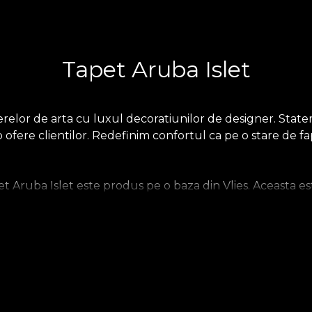
Tapet Aruba Islet
elor de arta cu luxul decoratiunilor de designer. Stateme
o ofere clientilor. Redefinim confortul ca pe o stare de 
Aruba Islet este produs pe o baza din Vlies. Aceasta est
tfel incat tu sa iti poti alege senzatia pe care o aduci aca
upradimensionat. In final, tapetul Linen, un material pret
.
.