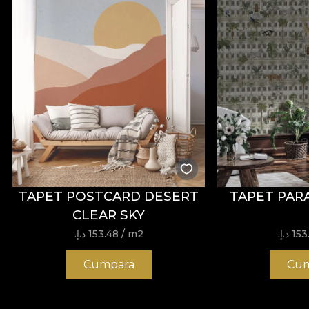
TAPET POSTCARD DESERT
TAPET PAR
CLEAR SKY
 د.إ.‏
/ m2
153.48 د.إ.‏
Cumpara
Cum