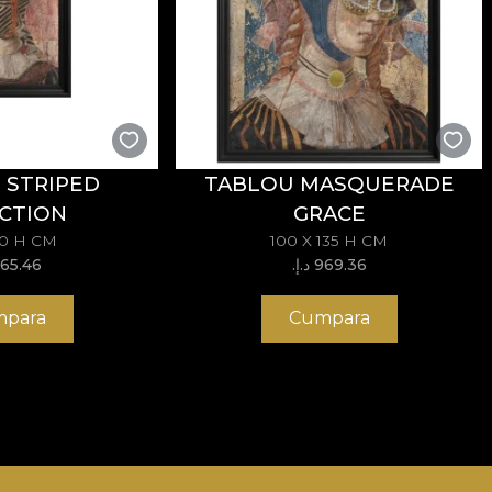
 STRIPED
TABLOU MASQUERADE
CTION
GRACE
70 H CM
100 X 135 H CM
969.36 د.إ.‏
565.46 د.إ
para
Cumpara