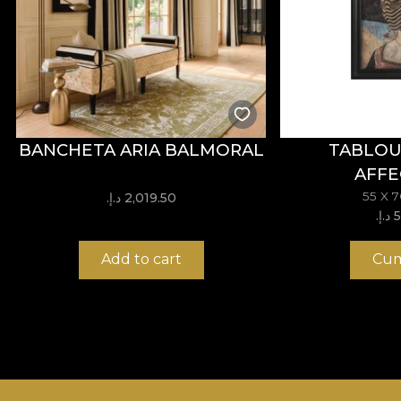
care se ridica la cele mai inalte standarde de calitate.
BANCHETA ARIA BALMORAL
TABLOU
AFFE
55 X 
2,019.50 د.إ.‏
.‏
Add to cart
Cum