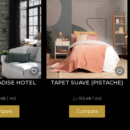
ADISE HOTEL
TAPET SUAVE (PISTACHE)
/ m2
153.48 د.إ.‏
/ m2
153.48
para
Cumpara