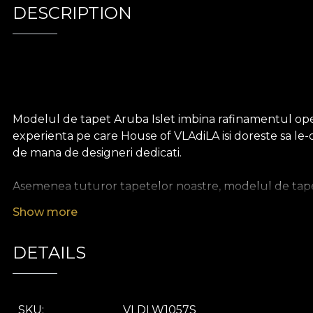
DESCRIPTION
Modelul de tapet Aruba Islet imbina rafinamentul oper
experienta pe care House of VLAdiLA isi doreste sa le-
de mana de designeri dedicati.
Asemenea tuturor tapetelor noastre, modelul de tapet 
durabil. Iti punem la dispozitie trei texturi diferite, as
Show more
Canvas are o textura care creeaza iluzia unui tablou s
aminte de cea a inului bogat.
DETAILS
SKU
VLDLW1057S