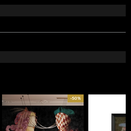
nunta preferinta pentru designul biofilic in
diverse functionalitati, precum locuinte, centre
a paradisiaca, un spatiu al contemplarii frumusetii
etrecut acasa devine o escapada in sine, o sesiune de
-50%
cologice si biodegradabile. De aceea, in procesul
 de un proces de redecorare rapid, sigur si eficient,