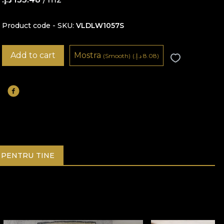
Product code - SKU
VLDLW1057S
Add to cart
Mostra
8.08 د.إ.‏)
(
(Smooth)
PENTRU TINE