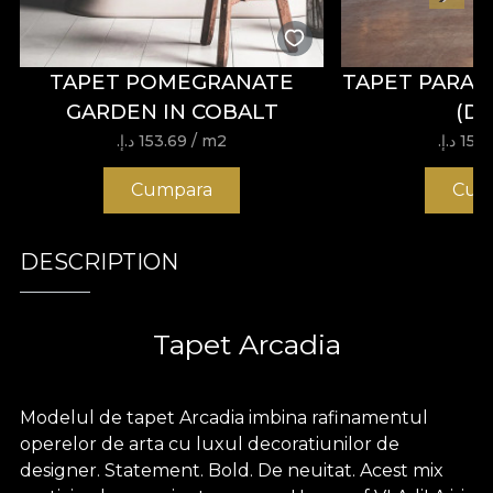
TAPET POMEGRANATE
TAPET PARAD
GARDEN IN COBALT
(D
15 د.إ.‏
/ m2
153.69 د.إ.‏
Cumpara
Cum
DESCRIPTION
Tapet Arcadia
Modelul de tapet Arcadia imbina rafinamentul
operelor de arta cu luxul decoratiunilor de
designer. Statement. Bold. De neuitat. Acest mix