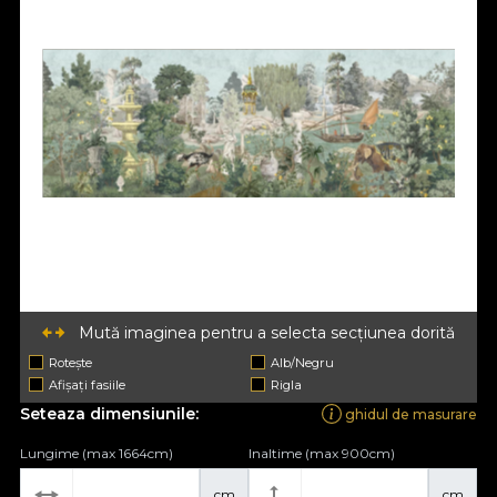
Mută imaginea pentru a selecta secțiunea dorită
Rotește
Alb/Negru
Afișați fasiile
Rigla
Seteaza dimensiunile:
ghidul de masurare
Lungime (max 1664cm)
Inaltime (max 900cm)
cm
cm