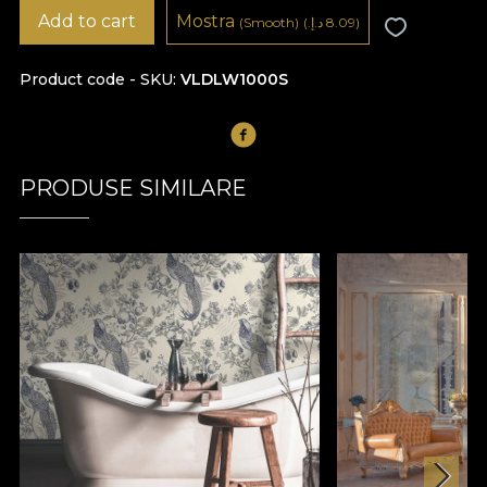
Add to cart
Mostra
8.09 د.إ.‏)
(
(Smooth)
Product code - SKU
VLDLW1000S
PRODUSE SIMILARE