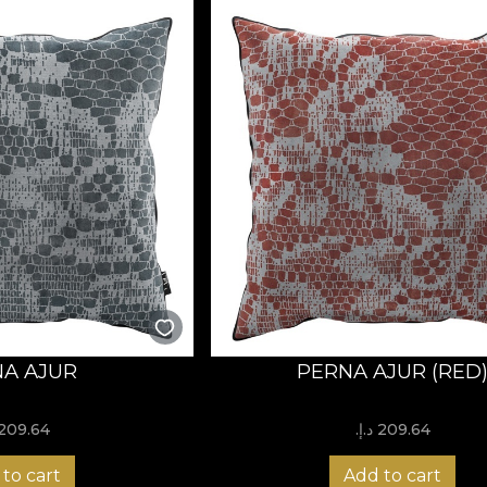
A AJUR
PERNA AJUR (RED
209.64 د.إ.‏
209.64 د.إ.‏
to cart
Add to cart