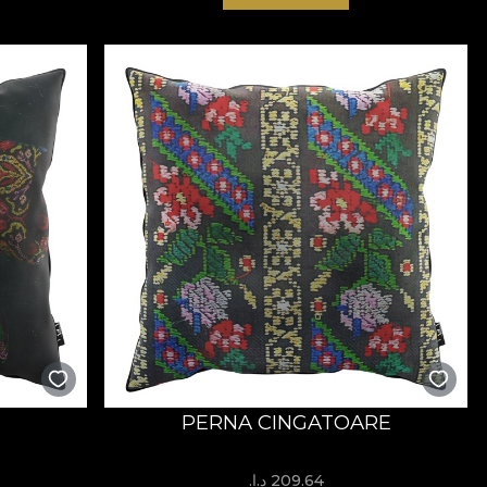
PERNA CINGATOARE
209.64 د.إ.‏