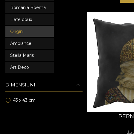
Romania Boema
L’été doux
Origini
Ambiance
Stella Maris
Art Deco
DIMENSIUNI
43 x 43 cm
PERNA