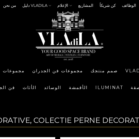
الوظائف
كن شريكاً
المشاريع
الإعلام
دليل VLADILA
من نحن
VLA
صمم منتجك
مجموعات فن الجدران
مجموعات ا
صقة
ILUMINAT
الأقمشة
الوسائد
الأثاث
فن الج
RATIVE, COLECTIE PERNE DECORATI