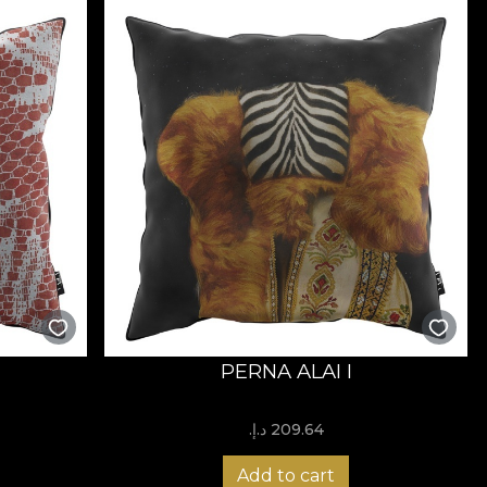
)
PERNA ALAI I
209.64 د.إ.‏
Add to cart