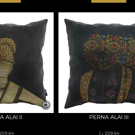
 ALAI II
PERNA ALAI III
209.64 د.إ.‏
209.64 د.إ.‏