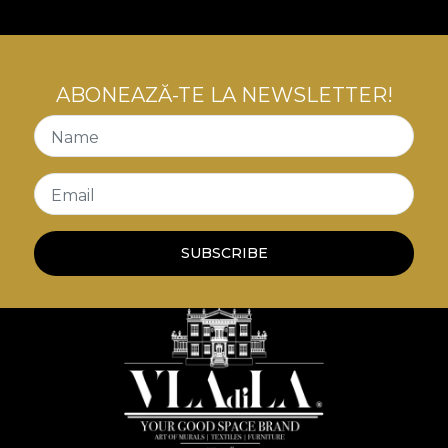
de mobilier. Astfel, spatiile sunt transpuse intr-o
poveste a luxului confortabil, a contradicțiilor
creatoare, o poveste care ne invata despre arta
convivialitatii cu tensiuni interioare.
ABONEAZĂ-TE LA NEWSLETTER!
Name
Email
SUBSCRIBE