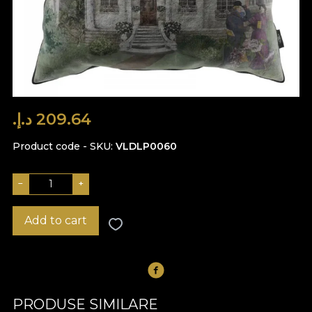
209.64 د.إ.‏
Product code - SKU
VLDLP0060
−
+
Add to cart
PRODUSE SIMILARE