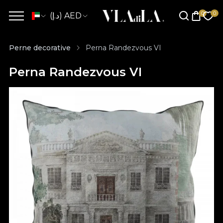
(د.إ) AED
Perne decorative
Perna Randezvous VI
Perna Randezvous VI