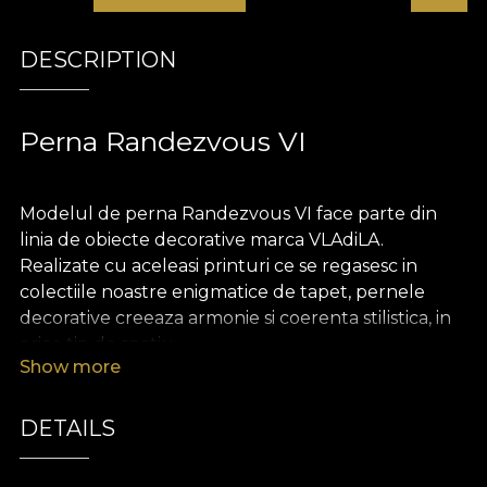
DESCRIPTION
Perna Randezvous VI
Modelul de perna Randezvous VI face parte din
linia de obiecte decorative marca VLAdiLA.
Realizate cu aceleasi printuri ce se regasesc in
colectiile noastre enigmatice de tapet, pernele
decorative creeaza armonie si coerenta stilistica, in
orice tip de spatiu.
Show more
Pernele sunt realizate din catifea, un material
bogat si pretios, extrem de placut la atingere.
DETAILS
Dimensiunea de 43 x 43 cm le face perfecte
pentru a innobila o canapea, un pat sau un fotoliu