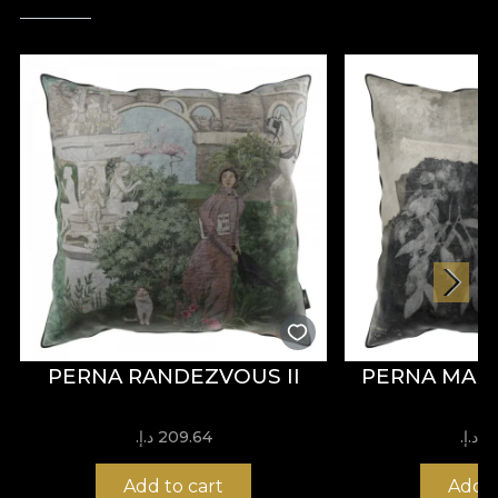
PERNA RANDEZVOUS II
PERNA MAR
إ.‏
209.64 د.إ.‏
Add to cart
Add t