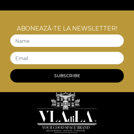
de mobilier. Astfel, spatiile sunt transpuse intr-o
poveste a luxului confortabil, a contradicțiilor
creatoare, o poveste care ne invata despre arta
convivialitatii cu tensiuni interioare.
ABONEAZĂ-TE LA NEWSLETTER!
Name
Email
SUBSCRIBE