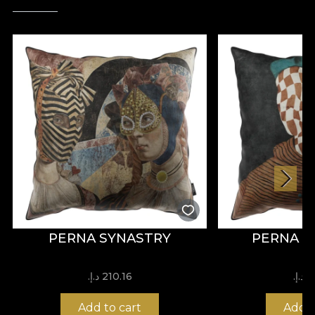
PERNA SYNASTRY
PERNA P
إ.‏
210.16 د.إ.‏
Add to cart
Add t