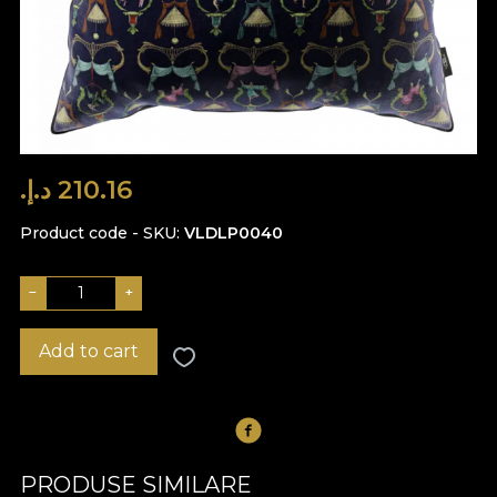
210.16 د.إ.‏
Product code - SKU
VLDLP0040
−
+
Add to cart
PRODUSE SIMILARE