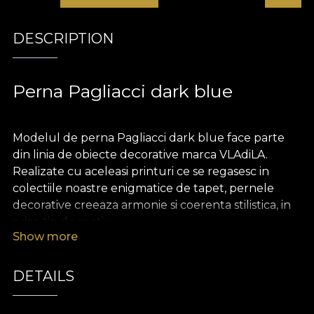
DESCRIPTION
Perna Pagliacci dark blue
Modelul de perna Pagliacci dark blue face parte
din linia de obiecte decorative marca VLAdiLA.
Realizate cu aceleasi printuri ce se regasesc in
colectiile noastre enigmatice de tapet, pernele
decorative creeaza armonie si coerenta stilistica, in
orice tip de spatiu.
Show more
Pernele sunt realizate din catifea, un material
bogat si pretios, extrem de placut la atingere.
DETAILS
Dimensiunea de 43 x 43 cm le face perfecte
pentru a innobila o canapea, un pat sau un fotoliu