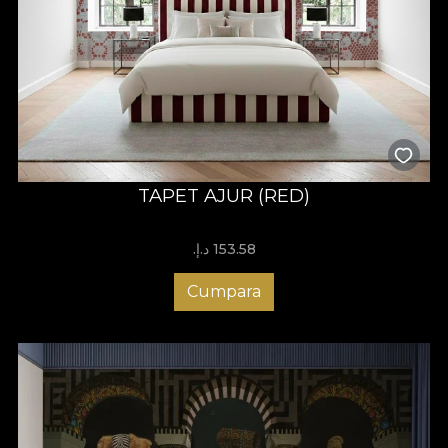
TAPET AJUR (RED)
153.58 د.إ.‏
Cumpara