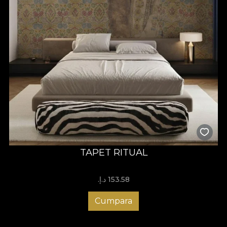
TAPET RITUAL
153.58 د.إ.‏
Cumpara