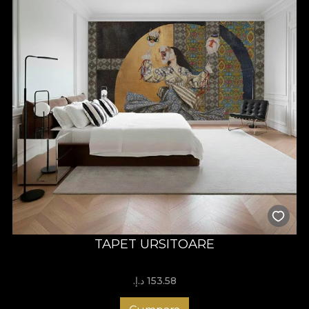
TAPET URSITOARE
153.58 د.إ.‏