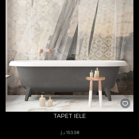
TAPET IELE
153.58 د.إ.‏