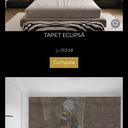
TAPET ECLIPSĂ
153.58 د.إ.‏
Cumpara