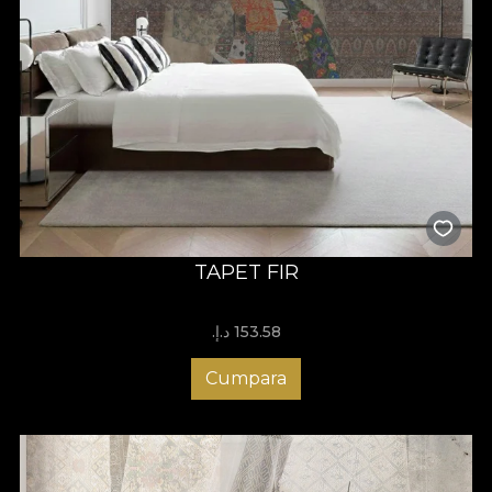
TAPET FIR
153.58 د.إ.‏
Cumpara