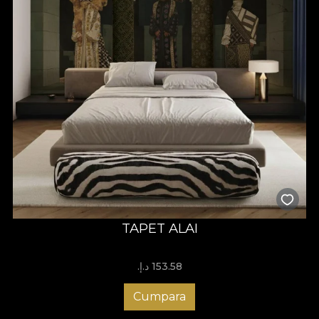
TAPET ALAI
153.58 د.إ.‏
Cumpara