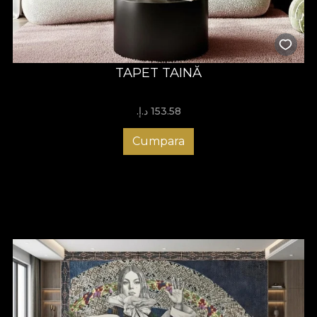
TAPET TAINĂ
153.58 د.إ.‏
Cumpara