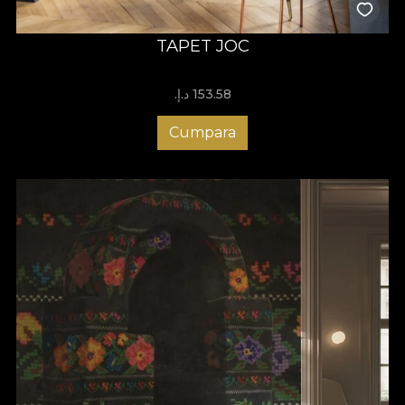
TAPET JOC
153.58 د.إ.‏
Cumpara