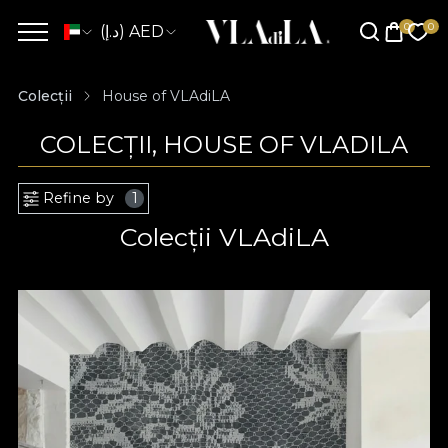
(د.إ) AED
Colecții
House of VLAdiLA
COLECȚII, HOUSE OF VLADILA
Refine by
1
Colecții VLAdiLA