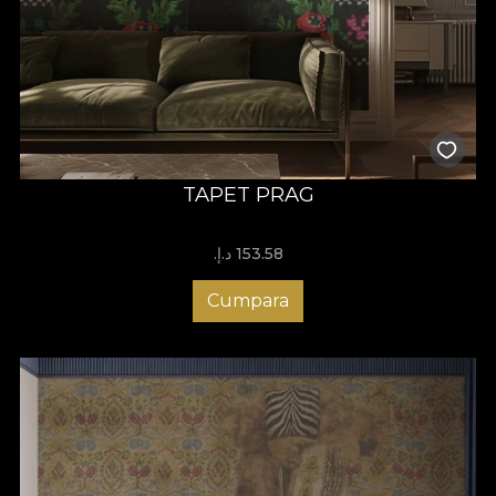
TAPET PRAG
153.58 د.إ.‏
Cumpara