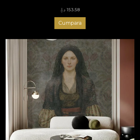
153.58 د.إ.‏
Cumpara