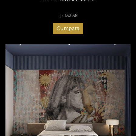
153.58 د.إ.‏
Cumpara