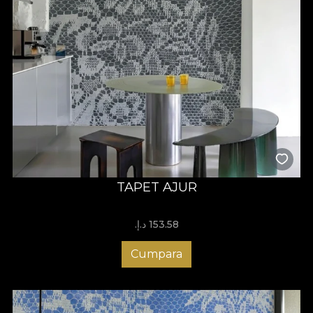
TAPET AJUR
153.58 د.إ.‏
Cumpara