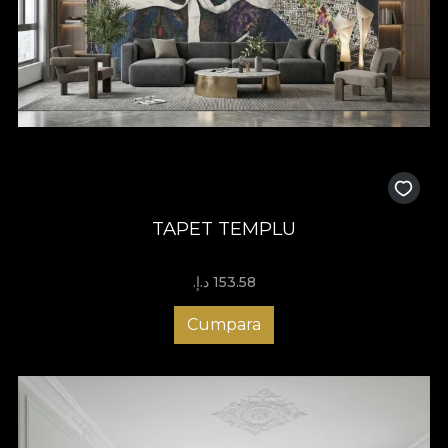
TAPET TEMPLU
153.58 د.إ.‏
Cumpara