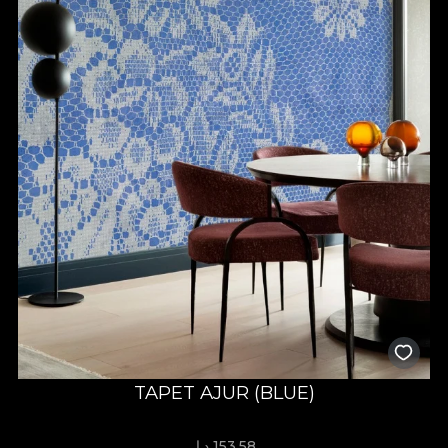
TAPET AJUR (BLUE)
153.58 د.إ.‏