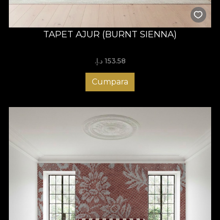
TAPET AJUR (BURNT SIENNA)
153.58 د.إ.‏
Cumpara